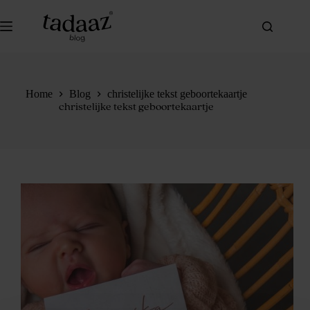
Ga
naar
de
inhoud
Home
Blog
christelijke tekst geboortekaartje
christelijke tekst geboortekaartje