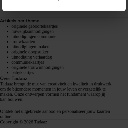
Artikels per thema
originele geboortekaartjes
huwelijksuitnodigingen
uitnodigingen communie
trouwkaarten
uitnodigingen maken
originele doopsuiker
uitnodiging verjaardag
communiekaartjes
originele trouwuitnodigingen
babykaartjes
Over Tadaaz
Tadaaz brengt dé mix van creativiteit en kwaliteit in drukwerk
om de bijzondere momenten in jouw leven onvergetelijk te
maken. Onze ontwerpen vormen het fundament waarop jij
kan bouwen.
Ontdek het uitgebreide aanbod en personaliseer jouw kaarten
online!
Copyright © 2026 Tadaaz