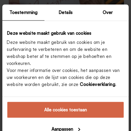
Toestemming
Details
Over
Deze website maakt gebruik van cookies
Deze website maakt gebruik van cookies om je
surfervaring te verbeteren en om de website en
webshop beter af te stemmen op je behoeften en
voorkeuren.
Christelijke tekst geboortekaartje: Bijbelteksten,
Voor meer informatie over cookies, het aanpassen van
gedichtjes… Laat je inspireren!
uw voorkeuren en de lijst van cookies die op deze
Een betekenisvolle, christelijke tekst vinden voor een
website worden gebruikt, zie onze
Cookieverklaring
.
geboortekaartje is niet altijd even eenvoudig.
Gelukkig zijn er heel wat spirituele
geboortegedichtjes die je kan gebruiken ter
inspiratie. Ben je op zoek naar een spirituele en
christelijke tekst voor het geboortekaartje van je
Alle cookies toestaan
kind? In dit artikel vind je alvast enkele leuke
ideeën!
Lies Jonckheere
15 mei 2023
Aanpassen