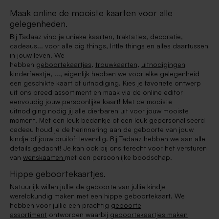
Maak online de mooiste kaarten voor alle
gelegenheden.
Bij Tadaaz vind je unieke kaarten, traktaties, decoratie,
cadeaus... voor alle big things, little things en alles daartussen
in jouw leven. We
hebben
geboortekaartjes
,
trouwkaarten
,
uitnodigingen
kinderfeestje
, ..., eigenlijk hebben we voor elke gelegenheid
een geschikte kaart of uitnodiging. Kies je favoriete ontwerp
uit ons breed assortiment en maak via de online editor
eenvoudig jouw persoonlijke kaart! Met de mooiste
uitnodiging nodig jij alle dierbaren uit voor jouw mooiste
moment. Met een leuk bedankje of een leuk gepersonaliseerd
cadeau houd je de herinnering aan de geboorte van jouw
kindje of jouw bruiloft levendig. Bij Tadaaz hebben we aan alle
details gedacht! Je kan ook bij ons terecht voor het versturen
van
wenskaarten
met een persoonlijke boodschap.
Hippe geboortekaartjes.
Natuurlijk willen jullie de geboorte van jullie kindje
wereldkundig maken met een hippe geboortekaart. We
hebben voor jullie een prachtig
geboorte
assortiment
ontworpen waarbij
geboortekaartjes maken