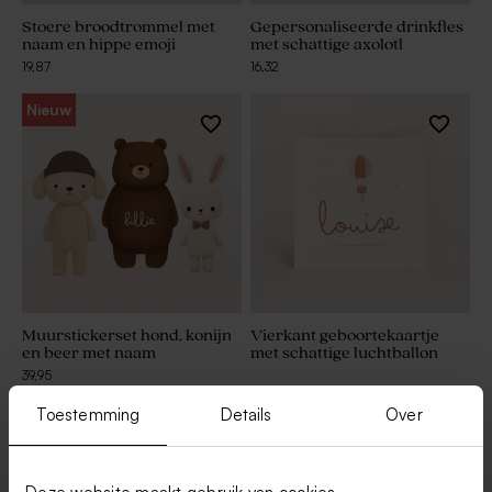
Stoere broodtrommel met
Gepersonaliseerde drinkfles
naam en hippe emoji
met schattige axolotl
19,87
16,32
Nieuw
Muurstickerset hond, konijn
Vierkant geboortekaartje
en beer met naam
met schattige luchtballon
39,95
Toestemming
Details
Over