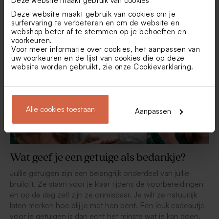
Deze website maakt gebruik van cookies
Inspiratie uit de blog.
Deze website maakt gebruik van cookies om je
surfervaring te verbeteren en om de website en
webshop beter af te stemmen op je behoeften en
voorkeuren.
Voor meer informatie over cookies, het aanpassen van
uw voorkeuren en de lijst van cookies die op deze
website worden gebruikt, zie onze
Cookieverklaring
.
Alle cookies toestaan
Aanpassen
Wat geef je een getuige als bedankje?
Jullie getuigen zijn een belangrijk onderdeel van jullie
bruiloft. Ze staan voor je klaar tijdens de voorbereidingen
en op de dag zelf zijn ze onmisbaar. Je wilt ze natuurlijk
laten merken hoe blij je met hen bent. Een leuk cadeautje
voor je getuigen is dan echt het minste wat je kan doen.