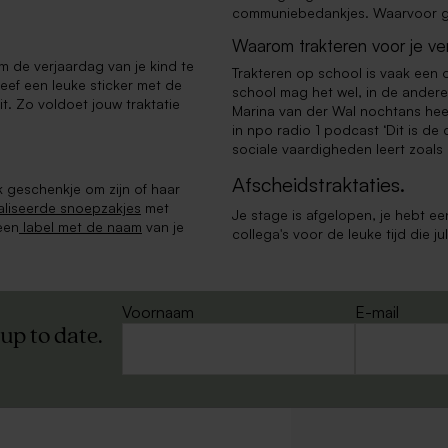
communiebedankjes. Waarvoor ga 
Waarom trakteren voor je ve
m de verjaardag van je kind te
Trakteren op school is vaak een 
leef een leuke sticker met de
school mag het wel, in de ander
it. Zo voldoet jouw traktatie
Marina van der Wal nochtans heel
in npo radio 1 podcast ‘Dit is de 
sociale vaardigheden leert zoals
Afscheidstraktaties.
 geschenkje om zijn of haar
liseerde snoepzakjes
met
Je stage is afgelopen, je hebt e
een
label met de naam
van je
collega's voor de leuke tijd die j
Voornaam
E-mail
 up to date.