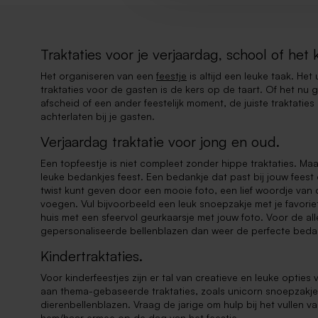
Traktaties voor je verjaardag, school of het 
Het organiseren van een
feestje
is altijd een leuke taak. He
traktaties voor de gasten is de kers op de taart. Of het nu
afscheid of een ander feestelijk moment, de juiste traktatie
achterlaten bij je gasten.
Verjaardag traktatie voor jong en oud.
Een topfeestje is niet compleet zonder hippe traktaties. Ma
leuke bedankjes feest. Een bedankje dat past bij jouw feest
twist kunt geven door een mooie foto, een lief woordje van 
voegen. Vul bijvoorbeeld een leuk snoepzakje met je favorie
huis met een sfeervol geurkaarsje met jouw foto. Voor de alle
gepersonaliseerde bellenblazen dan weer de perfecte bedan
Kindertraktaties.
Voor kinderfeestjes zijn er tal van creatieve en leuke opties
aan thema-gebaseerde traktaties, zoals unicorn snoepzakj
dierenbellenblazen. Vraag de jarige om hulp bij het vullen v
hem/haar ermee op de dag van het feestje.