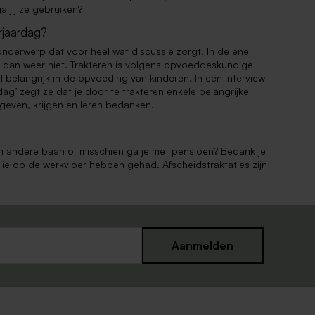
jij ze gebruiken?
rjaardag?
onderwerp dat voor heel wat discussie zorgt. In de ene
e dan weer niet. Trakteren is volgens opvoeddeskundige
 belangrijk in de opvoeding van kinderen. In een interview
dag’ zegt ze dat je door te trakteren enkele belangrijke
 geven, krijgen en leren bedanken.
en andere baan of misschien ga je met pensioen? Bedank je
ullie op de werkvloer hebben gehad. Afscheidstraktaties zijn
Aanmelden