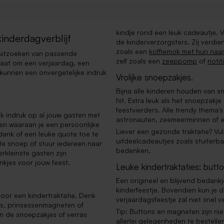
kindje rond een leuk cadeautje. 
kinderdagverblijf
de kinderverzorgsters. Zij verdi
zoals een
koffiemok met hun naa
t uitzoeken van passende
zelf zoals een
zeeppomp
of
noti
 gaat om een verjaardag, een
s kunnen een onvergetelijke indruk
Vrolijke snoepzakjes.
Bijna alle kinderen houden van 
hit. Extra leuk als het snoepzakje
feestvierders. Alle trendy thema'
ak indruk op al jouw gasten met
astronauten, zeemeerminnen of ee
 en waaraan je een persoonlijke
Liever een gezonde traktatie? Vu
dank of een leuke quote toe te
uitdeelcadeautjes zoals stuiterbal
te snoep of stuur iedereen naar
bedenken.
rkleinste gasten zijn
kjes voor jouw feest.
Leuke kindertraktaties: but
Een origineel en blijvend bedank
kinderfeestje. Bovendien kun je d
 voor een kindertraktatie. Denk
verjaardagsfeestje zal niet snel 
es, prinsessenmagneten of
Tip: Buttons en magneten zijn niet
an de snoepzakjes of verras
allerlei gelegenheden te bestell