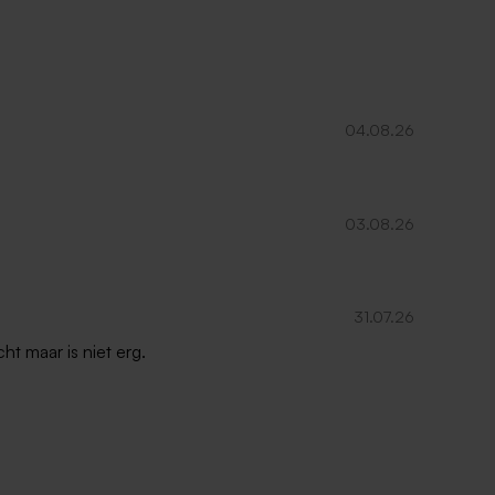
04.08.26
03.08.26
31.07.26
ht maar is niet erg.