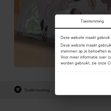
Toestemming
Deze website maakt gebruik 
Deze website maakt gebruik 
stemmen op je behoeften en
Voor meer informatie over c
worden gebruikt, zie onze
C
Snelle levering
.