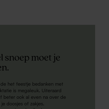
l snoep moet je
en.
 de het feestje bedanken met
ktatie is megaleuk. Uiteraard
f beter ook al even na over de
 je doosjes of zakjes.