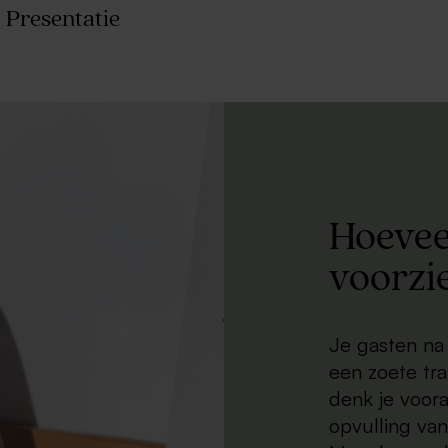
Presentatie
Hoevee
voorzi
Je gasten na
een zoete tra
denk je voora
opvulling van