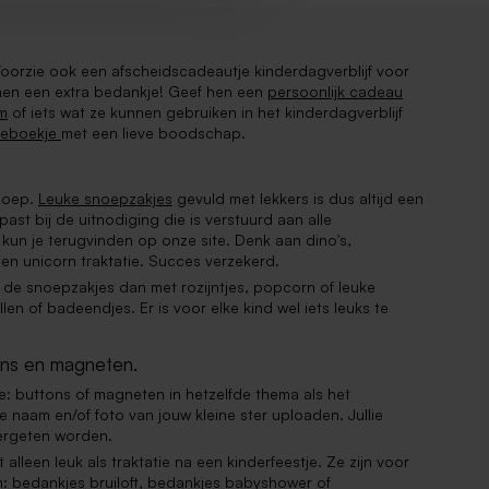
Voorzie ook een afscheidscadeautje kinderdagverblijf voor
een m
enen een extra bedankje! Geef hen een
persoonlijk cadeau
Leuke 
m
of iets wat ze kunnen gebruiken in het kinderdagverblijf
persoo
tieboekje
met een lieve boodschap.
snel 
lekker
Beda
snoep.
Leuke snoepzakjes
gevuld met lekkers is dus altijd een
 past bij de uitnodiging die is verstuurd aan alle
Je wil
s kun je terugvinden op onze site. Denk aan dino's,
bij o
n unicorn traktatie. Succes verzekerd.
koffie
l de snoepzakjes dan met rozijntjes, popcorn of leuke
lievel
len of badeendjes. Er is voor elke kind wel iets leuks te
leuke 
ontva
tons en magneten.
Beda
je: buttons of magneten in hetzelfde thema als het
Gebrui
e naam en/of foto van jouw kleine ster uploaden. Jullie
person
vergeten worden.
bestel
 alleen leuk als traktatie na een kinderfeestje. Ze zijn voor
verzo
en: bedankjes bruiloft, bedankjes babyshower of