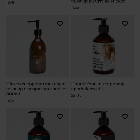
tekst op kleurrijke sticker
18,91
19,63
Glazen zeeppomp met eigen
Handcrème in zeeppomp
tekst op transparante sticker
apothekersstijl
500ml
22,05
19,63