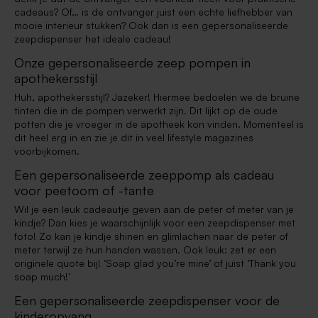
cadeaus? Of… is de ontvanger juist een echte liefhebber van
mooie interieur stukken? Ook dan is een gepersonaliseerde
zeepdispenser het ideale cadeau!
Onze gepersonaliseerde zeep pompen in
apothekersstijl
Huh, apothekersstijl? Jazeker! Hiermee bedoelen we de bruine
tinten die in de pompen verwerkt zijn. Dit lijkt op de oude
potten die je vroeger in de apotheek kon vinden. Momenteel is
dit heel erg in en zie je dit in veel lifestyle magazines
voorbijkomen.
Een gepersonaliseerde zeeppomp als cadeau
voor peetoom of -tante
Wil je een leuk cadeautje geven aan de peter of meter van je
kindje? Dan kies je waarschijnlijk voor een zeepdispenser met
foto! Zo kan je kindje shinen en glimlachen naar de peter of
meter terwijl ze hun handen wassen. Ook leuk: zet er een
originele quote bij! ‘Soap glad you’re mine’ of juist ‘Thank you
soap much!’
Een gepersonaliseerde zeepdispenser voor de
kinderopvang