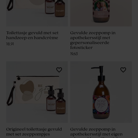
Toilettasje gevuld met set
Gevulde zeeppomp in
handzeep en handcrème
apothekersstijl met
gepersonaliseerde
18,91
fotosticker
19,63
Origineel toilettasje gevuld
Gevulde zeeppomp in
met set zeeppompjes
apothekersstijl met eigen