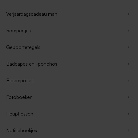
Verjaardagscadeau man
Rompertjes
Geboortetegels
Badcapes en -ponchos
Bloempotjes
Fotoboeken
Heupflessen
Notitieboekjes