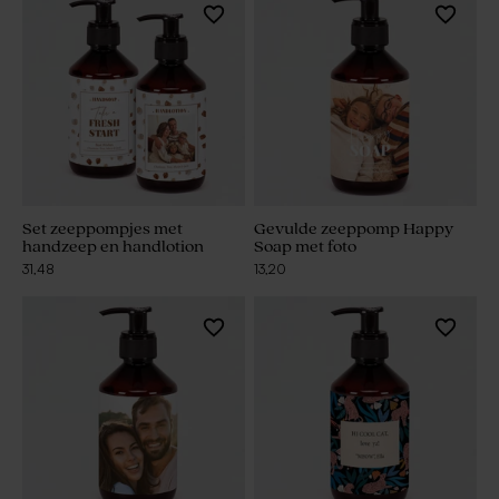
Set zeeppompjes met
Gevulde zeeppomp Happy
handzeep en handlotion
Soap met foto
31,48
13,20