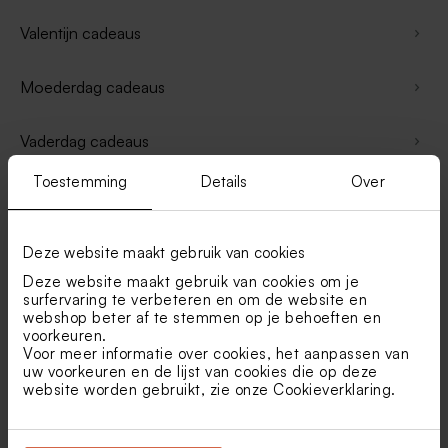
Valentijn cadeaus
Moederdag cadeaus
Vaderdag cadeaus
Toestemming
Details
Over
Cadeaus voor juf & meester
Cadeaus peetoom vragen
Deze website maakt gebruik van cookies
Deze website maakt gebruik van cookies om je
surfervaring te verbeteren en om de website en
Cadeaus peettante vragen
webshop beter af te stemmen op je behoeften en
voorkeuren.
Voor meer informatie over cookies, het aanpassen van
Pensioen cadeaus
uw voorkeuren en de lijst van cookies die op deze
website worden gebruikt, zie onze
Cookieverklaring
.
Cadeaus vrijgezellenfeest