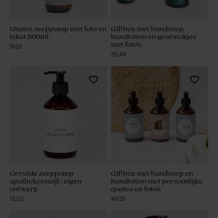
Glazen zeeppomp met foto en
Giftbox met handzeep,
tekst 500ml
handlotion en geurstokjes
met foto's
19,63
55,49
Gevulde zeeppomp
Giftbox met handzeep en
apothekersstijl | eigen
handlotion met persoonlijke
ontwerp
quotes en foto's
13,20
49,53