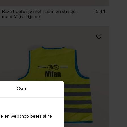
16,44
Roze fluohesje met naam en strikje -
maat M (6 - 9 jaar)
Over
te en webshop beter af te