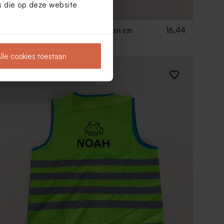
es die op deze website
16,44
Geel kinderfluohesje met naam en
fiets - maat M (6 - 9 jaar)
lle cookies toestaan