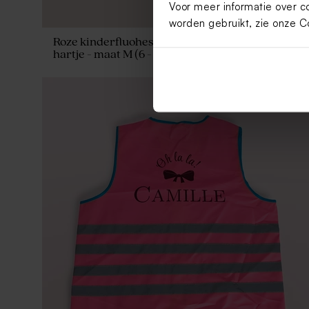
Voor meer informatie over c
worden gebruikt, zie onze
C
16,44
Roze kinderfluohesje met naam en
hartje - maat M (6 - 9 jaar)