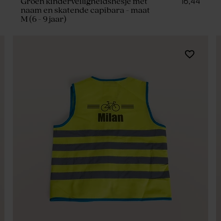
16,44
Groen kinderveiligheidshesje met
naam en skatende capibara - maat
M (6 - 9 jaar)