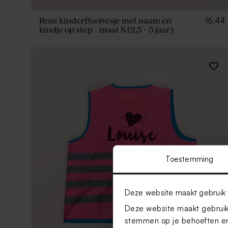
16,44
Roze kinderfluohesje met naam en
kindje op step - maat S (2,5 - 5 jaar)
Toestemming
Deze website maakt gebruik 
Deze website maakt gebruik 
stemmen op je behoeften en