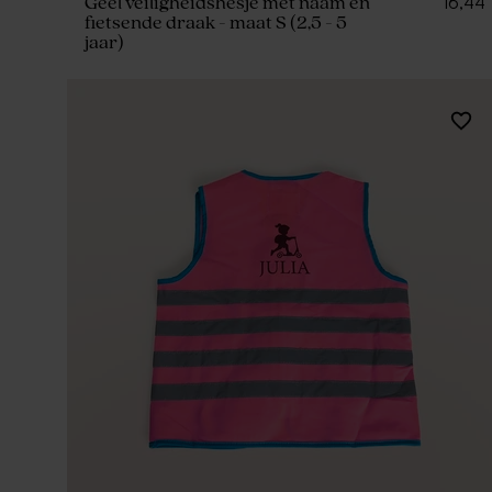
16,44
Geel veiligheidshesje met naam en
fietsende draak - maat S (2,5 - 5
jaar)