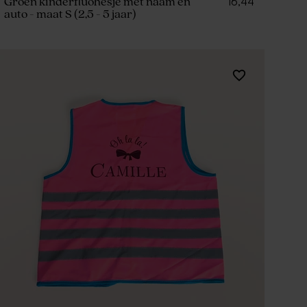
16,44
Groen kinderfluohesje met naam en
auto - maat S (2,5 - 5 jaar)