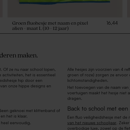
16,44
Groen fluohesje met naam en pixel
alien - maat L (10 - 12 jaar)
inderen maken.
at. Of ze nu naar school lopen,
Alle hesjes zijn voorzien van 4 r
activiteiten, het is essentieel
groen of roze) zorgen ze ervoor da
heidshesje hip door een
lichtomstandigheden.
n van onze hippe designs en
Het toevoegen van de naam van je
voertuigen maakt het hesje niet a
dragen.
Back to school met een b
.Geen geknoei met klittenband of
n het is klaar.
Een fluo veiligheidshesje met de
 heel eenvoudig.
van het nieuwe schooljaar
. Zeker
overbodige luxe, zowel op de fie