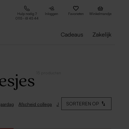
Hulp nodig ?
Inloggen
Favorieten
Winkelmandje
0115 - 61 45 44
Cadeaus
Zakelijk
15 producten
esjes
SORTEREN OP
jaardag
Afscheid collega
Jubileum
Zwangerschapsaankondi