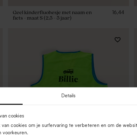
16,44
Geel kinderfluohesje met naam en
fiets - maat S (2,5 - 5 jaar)
Details
van cookies
van cookies om je surfervaring te verbeteren en om de websi
 voorkeuren.