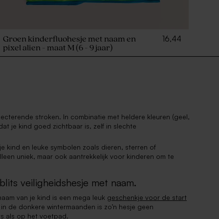
16,44
Groen kinderfluohesje met naam en
pixel alien - maat M (6 - 9 jaar)
eflecterende stroken. In combinatie met heldere kleuren (geel,
t je kind goed zichtbaar is, zelf in slechte
 kind en leuke symbolen zoals dieren, sterren of
lleen uniek, maar ook aantrekkelijk voor kinderen om te
lits veiligheidshesje met naam.
 naam van je kind is een mega leuk
geschenkje voor de start
 in de donkere wintermaanden is zo’n hesje geen
ts als op het voetpad.