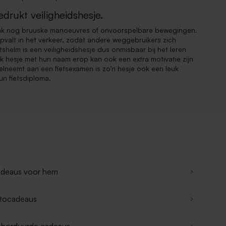
edrukt veiligheidshesje.
aak nog bruuske manoeuvres of onvoorspelbare bewegingen.
 opvalt in het verkeer, zodat andere weggebruikers zich
shelm is een veiligheidshesje dus onmisbaar bij het leren
ijk hesje met hun naam erop kan ook een extra motivatie zijn
deelneemt aan een fietsexamen is zo’n hesje ook een leuk
un fietsdiploma.
deaus voor hem
tocadeaus