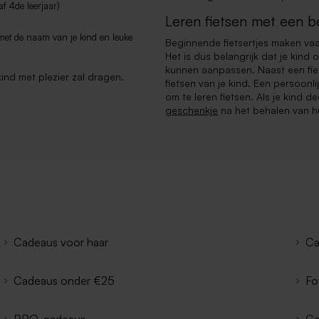
af 4de leerjaar)
Leren fietsen met een b
 met de naam van je kind en leuke
Beginnende fietsertjes maken v
Het is dus belangrijk dat je kind
kunnen aanpassen. Naast een fiet
kind met plezier zal dragen.
fietsen van je kind. Een persoonl
om te leren fietsen. Als je kind 
geschenkje
na het behalen van h
Cadeaus voor haar
Ca
Cadeaus onder €25
Fo