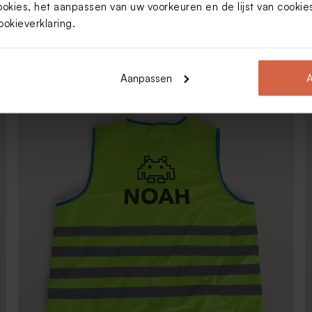
ookies, het aanpassen van uw voorkeuren en de lijst van cooki
ookieverklaring
.
16,44
Groen kinderfluohesje met naam en
auto - maat M (6 - 9 jaar)
Aanpassen
A