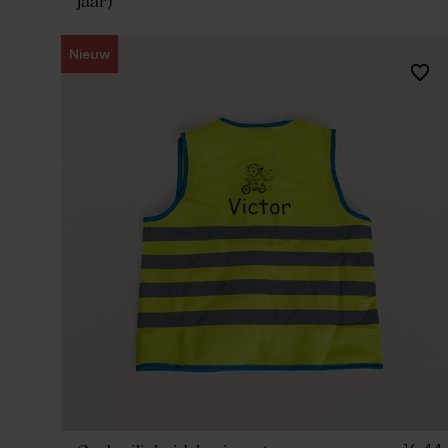
jaar)
Nieuw