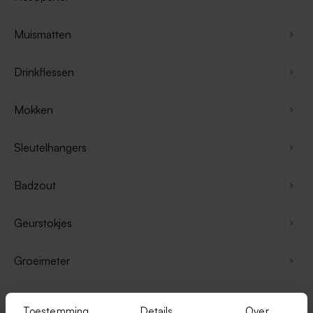
Muismatten
Drinkflessen
Mokken
Sleutelhangers
Badzout
Geurstokjes
Groeimeter
Fotohouders
Toestemming
Details
Over