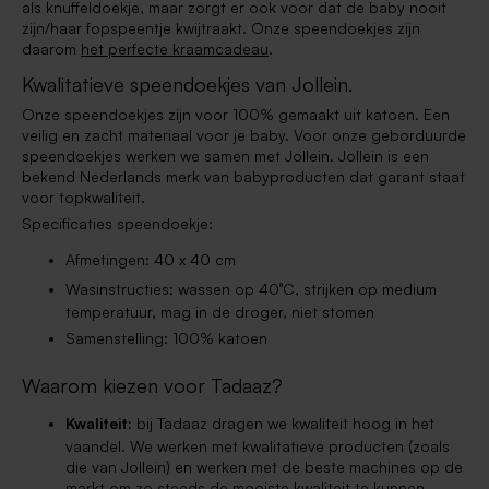
als knuffeldoekje, maar zorgt er ook voor dat de baby nooit
zijn/haar fopspeentje kwijtraakt. Onze speendoekjes zijn
daarom
het perfecte kraamcadeau
.
Kwalitatieve speendoekjes van Jollein.
Onze speendoekjes zijn voor 100% gemaakt uit katoen. Een
veilig en zacht materiaal voor je baby. Voor onze geborduurde
speendoekjes werken we samen met Jollein. Jollein is een
bekend Nederlands merk van babyproducten dat garant staat
voor topkwaliteit.
Specificaties speendoekje:
Afmetingen: 40 x 40 cm
Wasinstructies: wassen op 40°C, strijken op medium
temperatuur, mag in de droger, niet stomen
Samenstelling: 100% katoen
Waarom kiezen voor Tadaaz?
Kwaliteit:
bij Tadaaz dragen we kwaliteit hoog in het
vaandel. We werken met kwalitatieve producten (zoals
die van Jollein) en werken met de beste machines op de
markt om zo steeds de mooiste kwaliteit te kunnen