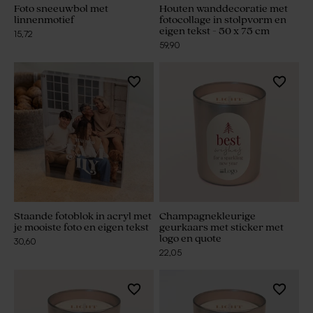
Foto sneeuwbol met
Houten wanddecoratie met
linnenmotief
fotocollage in stolpvorm en
eigen tekst - 50 x 75 cm
15,72
59,90
Staande fotoblok in acryl met
Champagnekleurige
je mooiste foto en eigen tekst
geurkaars met sticker met
logo en quote
30,60
22,05