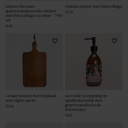
Glazen fles met
Unieke poster met fotocollage
gepersonaliseerde sticker
12,95
met fotocollage en tekst - 700
ml
8,66
Leuke houten borrelplank
Gevulde zeeppomp in
met eigen quote
apothekersstijl met
gepersonaliseerde
35,66
fotosticker
19,63