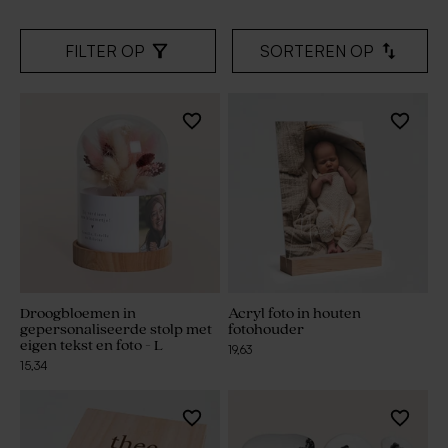
FILTER OP
SORTEREN OP
Droogbloemen in
Acryl foto in houten
gepersonaliseerde stolp met
fotohouder
eigen tekst en foto - L
19,63
15,34