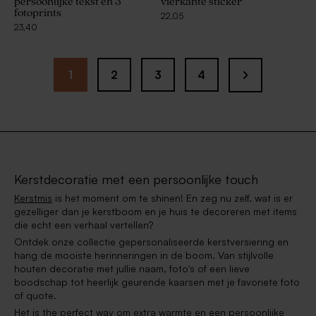
persoonlijke tekst en 3
vierkante sticker
fotoprints
22,05
23,40
1
2
3
4
Kerstdecoratie met een persoonlijke touch
Kerstmis
is het moment om te shinen! En zeg nu zelf, wat is er
gezelliger dan je kerstboom en je huis te decoreren met items
die echt een verhaal vertellen?
Ontdek onze collectie gepersonaliseerde kerstversiering en
hang de mooiste herinneringen in de boom. Van stijlvolle
houten decoratie met jullie naam, foto's of een lieve
boodschap tot heerlijk geurende kaarsen met je favoriete foto
of quote.
Het is the perfect way om extra warmte en een persoonlijke