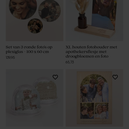
Set van 3 ronde foto's op
XL houten fotohouder met
plexiglas - 100 x 60 cm
apothekersflesje met
droogbloemen en foto
139,95
65,73