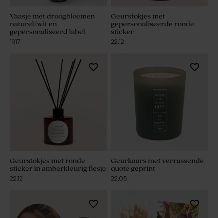
Vaasje met droogbloemen
Geurstokjes met
naturel/wit en
gepersonaliseerde ronde
gepersonaliseerd label
sticker
19,17
22,12
Geurstokjes met ronde
Geurkaars met verrassende
sticker in amberkleurig flesje
quote geprint
22,12
22,05