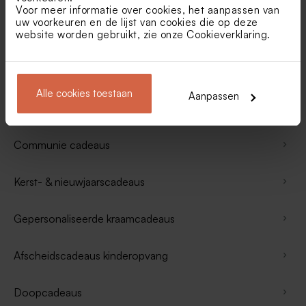
Voor meer informatie over cookies, het aanpassen van
uw voorkeuren en de lijst van cookies die op deze
Jubileumcadeaus
website worden gebruikt, zie onze
Cookieverklaring
.
Cadeaus zwangerschapsaankondiging
Alle cookies toestaan
Aanpassen
Back to school cadeaus
Communie cadeaus
Kerst- & nieuwjaarscadeaus
Gepersonaliseerde kraamcadeaus
Afscheidscadeaus kinderopvang
Doopcadeaus