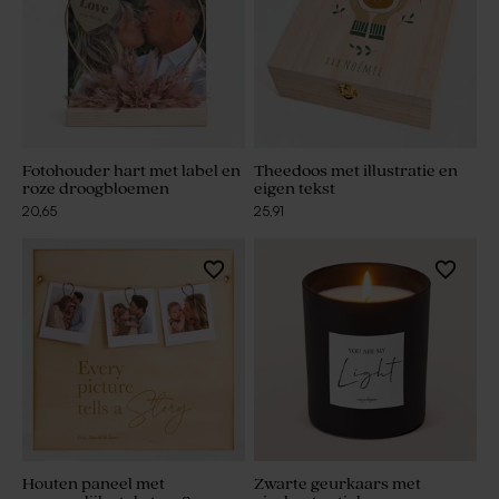
Fotohouder hart met label en
Theedoos met illustratie en
roze droogbloemen
eigen tekst
20,65
25,91
Houten paneel met
Zwarte geurkaars met