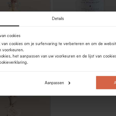
Details
van cookies
oeketje in vaasje met
Glazen stolpje met droogbloemen 
van cookies om je surfervaring te verbeteren en om de websi
ke boodschap op houten
eigen tekst - S
 voorkeuren.
ookies, het aanpassen van uw voorkeuren en de lijst van cooki
ookieverklaring
.
Aanpassen
A