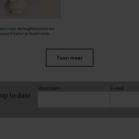
 met roze droogbloemen en
seerd label in hartvorm
Nieuw
Toon meer
Voornaam
E-mail
 up to date.