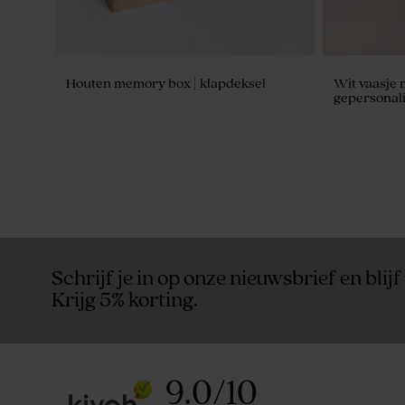
Houten memory box | klapdeksel
Wit vaasje
gepersonali
Schrijf je in op onze nieuwsbrief en blijf
Krijg 5% korting.
9.0
/
10