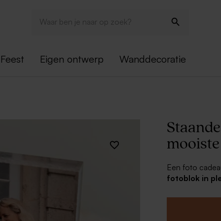
Feest
Eigen ontwerp
Wanddecoratie
Staande 
mooiste 
Een foto cadea
fotoblok in pl
foto wordt gedr
waardoor je hem
fotokader nodig