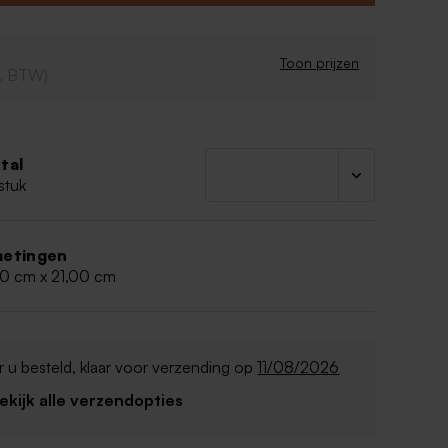
n: 14,8 x 21 x 2 cm
ordt gedrukt op acryl/plexiglas
Toon prijzen
cl. BTW)
tal
stuk
etingen
80 cm x 21,00 cm
 u besteld, klaar voor verzending op
11/08/2026
Bekijk alle verzendopties