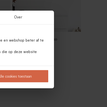
Over
en
Houten fotohouder met 10
te en webshop beter af te
vakantiefoto's
es die op deze website
lle cookies toestaan