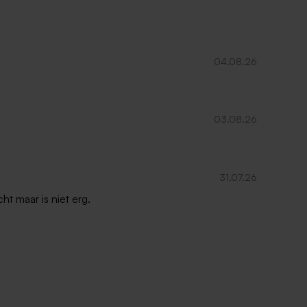
04.08.26
03.08.26
31.07.26
ht maar is niet erg.