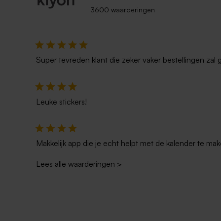
3600 waarderingen
Vierkante koekjestrommel met
Vierkant va
fotocollage - Large
strepen en 
Super tevreden klant die zeker vaker bestellingen zal 
Leuke stickers!
Makkelijk app die je echt helpt met de kalender te mak
Lees alle waarderingen
>