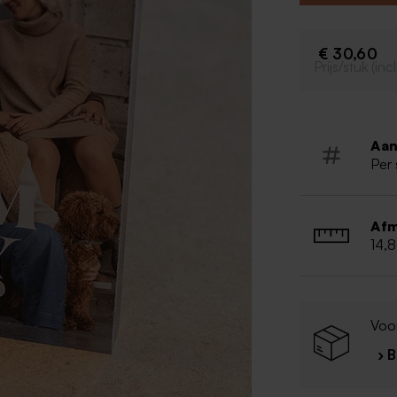
Afmetinge
De foto w
€ 30,60
Prijs/stuk (in
Aan
Per 
Afm
14,
Voor
› 