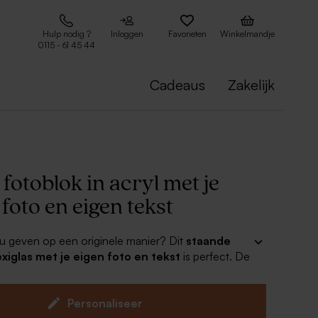
Hulp nodig ?
Inloggen
Favorieten
Winkelmandje
0115 - 61 45 44
Cadeaus
Zakelijk
fotoblok in acryl met je
foto en eigen tekst
u geven op een originele manier? Dit
staande
exiglas met je eigen foto en tekst
is perfect. De
ukt op de achterkant van een 2 cm dik plexiglas
 zo kunt uitstallen zonder dat je een houder of
 hebt.
Personaliseer