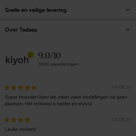
luchtballon
luchtballonnen en wolken
Snelle en veilige levering
Over Tadaaz
9.0
/
10
3600 waarderingen
Label met luchtballon en
Geboortelabel met
naam
luchtballon en goudfolie
04.08.26
Super tevreden klant die zeker vaker bestellingen zal gaan
plaatsen. Het ontwerp is helder en stylvol
03.08.26
Leuke stickers!