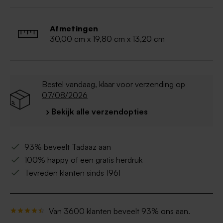
nerven kunnen variëren
Afmetingen
30,00 cm x 19,80 cm x 13,20 cm
Bestel vandaag, klaar voor verzending op
07/08/2026
› Bekijk alle verzendopties
93% beveelt Tadaaz aan
100% happy of een gratis herdruk
Tevreden klanten sinds 1961
Van 3600 klanten beveelt 93% ons aan.