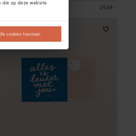
es die op deze website
24,64
Geboortetegel bloemenkrans
Nieuw
lle cookies toestaan