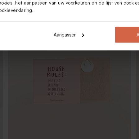
ookies, het aanpassen van uw voorkeuren en de lijst van cooki
24,64
Geboortetegel met maan en naam
ookieverklaring
.
Nieuw
Aanpassen
A