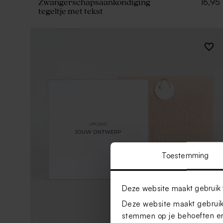
16,95
Zwangerschapsaankondiging
tegeltje met tekst
Toestemming
Deze website maakt gebruik 
Deze website maakt gebruik 
stemmen op je behoeften en