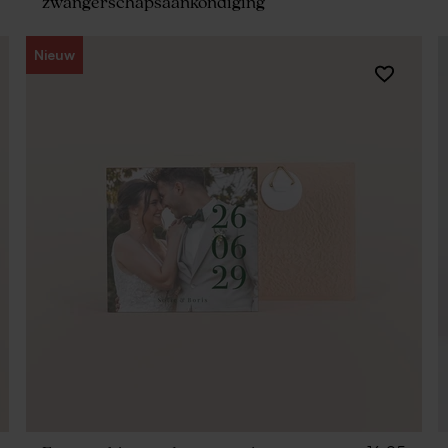
zwangerschapsaankondiging
Nieuw