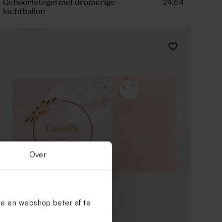
24,64
Geboortetegel met dromerige
luchtballon
Over
te en webshop beter af te