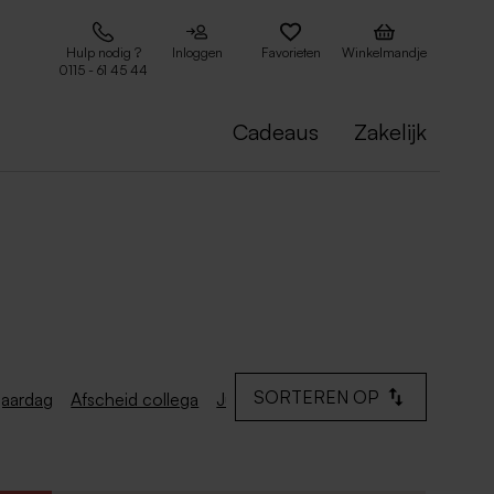
Hulp nodig ?
Inloggen
Favorieten
Winkelmandje
0115 - 61 45 44
Cadeaus
Zakelijk
SORTEREN OP
jaardag
Afscheid collega
Jubileum
Zwangerschapsaankondi