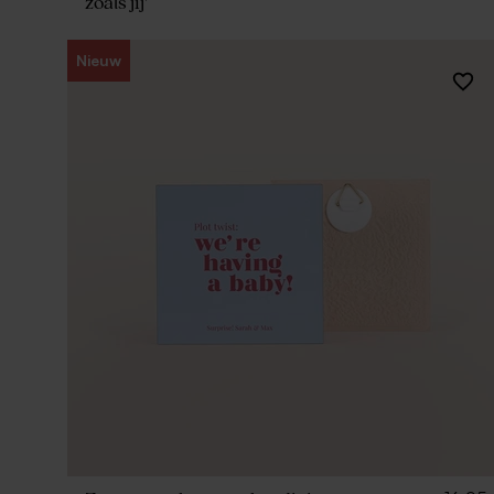
zoals jij'
Nieuw