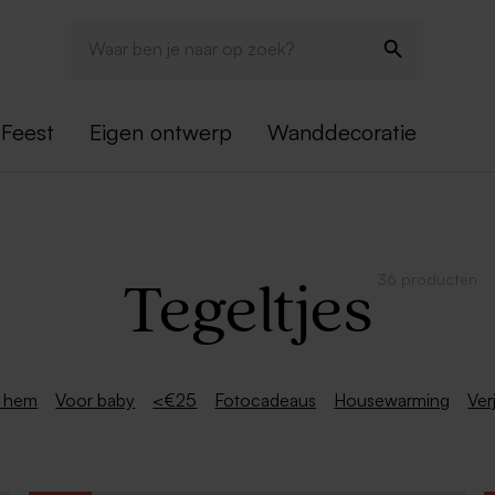
Feest
Eigen ontwerp
Wanddecoratie
36 producten
Tegeltjes
 hem
Voor baby
<€25
Fotocadeaus
Housewarming
Ver