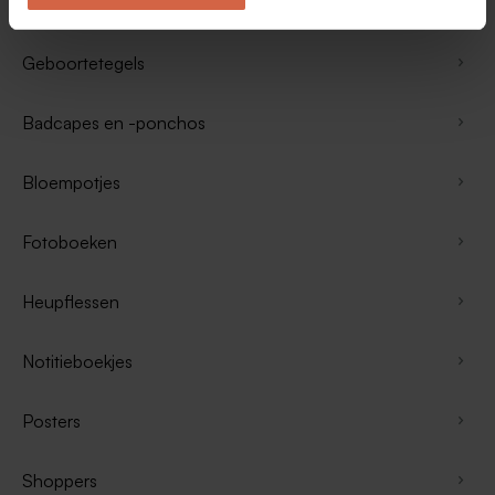
Rompertjes
Geboortetegels
Badcapes en -ponchos
Bloempotjes
Fotoboeken
Heupflessen
Notitieboekjes
Posters
Shoppers