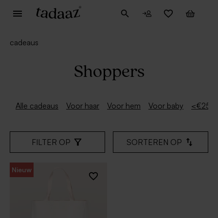
cadeaus
Shoppers
Alle cadeaus
Voor haar
Voor hem
Voor baby
<€25
FILTER OP
SORTEREN OP
Nieuw