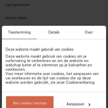
Laptophoezen
Linnen tasjes
Geboorteposters
Toestemming
Details
Over
Cadeaus met droogbloemen
Deze website maakt gebruik van cookies
Deze website maakt gebruik van cookies om je
Eigen ontwerp cadeaus
surfervaring te verbeteren en om de website en
webshop beter af te stemmen op je behoeften en
voorkeuren.
Cadeau ceremoniemeester
Voor meer informatie over cookies, het aanpassen van
uw voorkeuren en de lijst van cookies die op deze
website worden gebruikt, zie onze
Cookieverklaring
.
Verjaardagscadeau vrouw
Verjaardagscadeau man
Alle cookies toestaan
Aanpassen