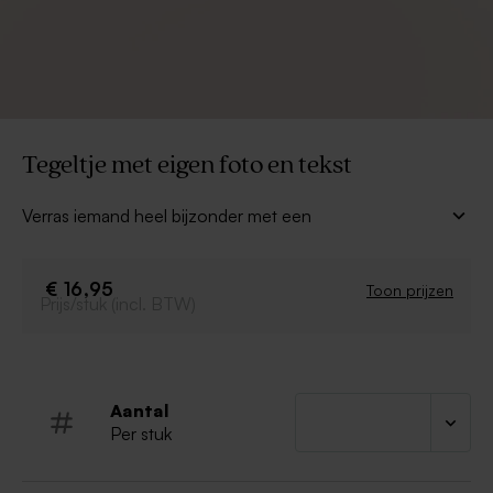
Tegeltje met eigen foto en tekst
Verras iemand heel bijzonder met een
gepersonaliseerde tegel met eigen foto en
tekst
. Een tegelspreuk is een leuk en origineel
cadeautje voor iedereen. Kies een leuk ontwerp,
€ 16,95
Toon prijzen
Prijs/stuk (incl. BTW)
personaliseer met je eigen tekst en laat het tegeltje
bedrukken.
Inclusief ophanghaakje
Aantal
Per stuk