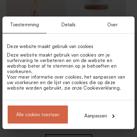
Toestemming
Details
Over
Droogbloemboeketje in
Glazen stolpje met
vaasje met persoonlijke
droogbloemen en eigen tekst
boodschap op houten label
- S
Deze website maakt gebruik van cookies
Deze website maakt gebruik van cookies om je
surfervaring te verbeteren en om de website en
webshop beter af te stemmen op je behoeften en
voorkeuren.
Voor meer informatie over cookies, het aanpassen van
uw voorkeuren en de lijst van cookies die op deze
website worden gebruikt, zie onze
Cookieverklaring
.
Houten memory box |
Wit vaasje met roze
klapdeksel
droogbloemen en
Alle cookies toestaan
gepersonaliseerd label in
Aanpassen
hartvorm