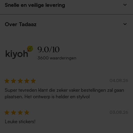
Snelle en veilige levering
- S
Over Tadaaz
9.0
/
10
3600 waarderingen
Wit vaasje met roze
Vierkante koektrommel -
droogbloemen en
eigen ontwerp - Large
04.08.26
gepersonaliseerd label in
hartvorm
Super tevreden klant die zeker vaker bestellingen zal gaan
plaatsen. Het ontwerp is helder en stylvol
03.08.26
Leuke stickers!