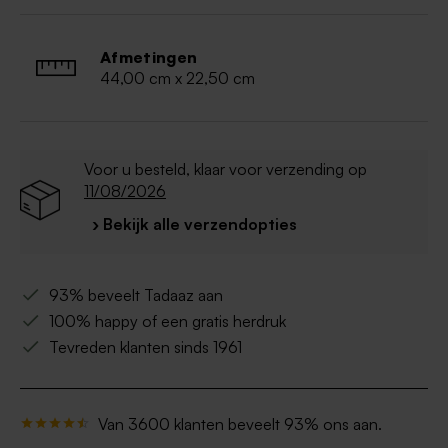
Niet geschikt voor de vaatwasser
Laat de plank niet ondergedompeld in water
liggen
Afmetingen
44,00 cm x 22,50 cm
Voor u besteld, klaar voor verzending op
11/08/2026
› Bekijk alle verzendopties
93% beveelt Tadaaz aan
100% happy of een gratis herdruk
Tevreden klanten sinds 1961
Van 3600 klanten beveelt 93% ons aan.