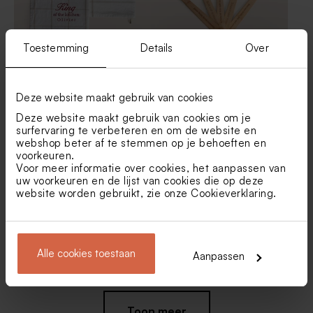
Toestemming
Details
Over
Set van 2 geborduurde
Set van 5 houten spatels met
theedoeken met eigen tekst
eigen tekst
Deze website maakt gebruik van cookies
Deze website maakt gebruik van cookies om je
surfervaring te verbeteren en om de website en
webshop beter af te stemmen op je behoeften en
voorkeuren.
Voor meer informatie over cookies, het aanpassen van
uw voorkeuren en de lijst van cookies die op deze
website worden gebruikt, zie onze
Cookieverklaring
.
Bamboe keukengerei met
Glazen stolpje met eigen
Alle cookies toestaan
Aanpassen
naam en quotes
tekst
Nieuw
Toon meer