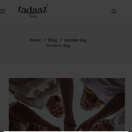
Ga
naar
de
inhoud
Home
Blog
mooiste dag
mooiste dag