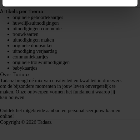
Artikels per thema
originele geboortekaartjes
huwelijksuitnodigingen
uitnodigingen communie
trouwkaarten
uitnodigingen maken
originele doopsuiker
uitnodiging verjaardag
communiekaartjes
originele trouwuitnodigingen
babykaartjes
Over Tadaaz
Tadaaz brengt dé mix van creativiteit en kwaliteit in drukwerk
om de bijzondere momenten in jouw leven onvergetelijk te
maken. Onze ontwerpen vormen het fundament waarop jij
kan bouwen.
Ontdek het uitgebreide aanbod en personaliseer jouw kaarten
online!
Copyright © 2026 Tadaaz