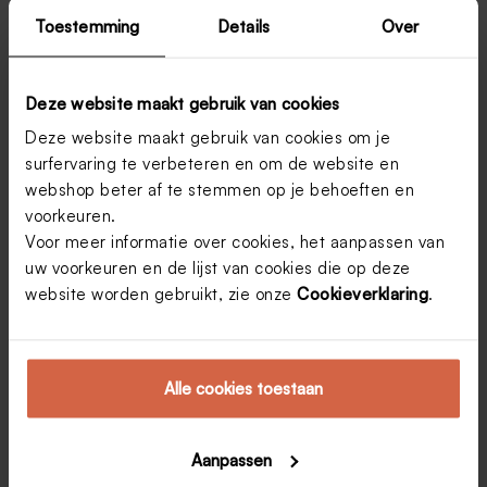
Toestemming
Details
Over
Deze website maakt gebruik van cookies
Deze website maakt gebruik van cookies om je
surfervaring te verbeteren en om de website en
webshop beter af te stemmen op je behoeften en
voorkeuren.
Voor meer informatie over cookies, het aanpassen van
Hoe regen de mooiste dag van je leven helemaal
onvergetelijk maakt
uw voorkeuren en de lijst van cookies die op deze
website worden gebruikt, zie onze
Cookieverklaring
.
Je droomt van een bruiloft in een zonovergoten tuin
tussen bloeiende rozenstruiken, genietend van een
verfrissend briesje. Helaas is het in ons Belgenlandje
niet altijd stralend weer. Maar laat het slechte weer je
dag niet vergallen. Met deze tips ben je helemaal
Alle cookies toestaan
klaar voor de mooiste regendag van je leven.
Els Vanhooren
20 oktober 2015
Aanpassen