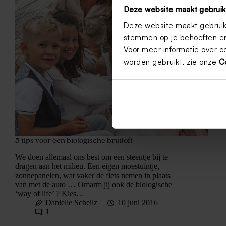
Deze website maakt gebruik
Deze website maakt gebruik 
stemmen op je behoeften en
Voor meer informatie over c
worden gebruikt, zie onze
C
5 tips voor een biologische bruiloft
We doen allemaal ons best om een steentje bij te
dragen aan het milieu. Een eigen moestuintje,
zonnepanelen, wat vaker de fiets nemen in plaats
van met de auto … Omarm jij ook de biologische
‘way of life’ ? Kies…
Danielle Scheilz
10 juni 2016
1