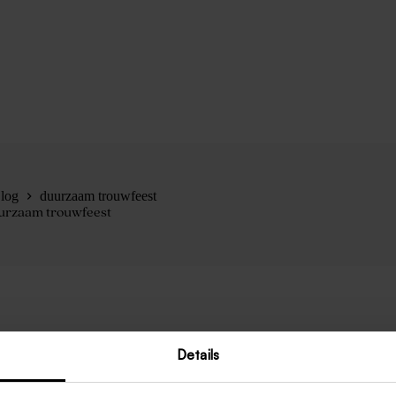
log
duurzaam trouwfeest
urzaam trouwfeest
Details