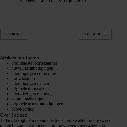
Feest
Ina
16 juni 2025
VORIGE
VOLGENDE
Artikels per thema
originele geboortekaartjes
huwelijksuitnodigingen
uitnodigingen communie
trouwkaarten
uitnodigingen maken
originele doopsuiker
uitnodiging verjaardag
communiekaartjes
originele trouwuitnodigingen
babykaartjes
Over Tadaaz
Tadaaz brengt dé mix van creativiteit en kwaliteit in drukwerk
om de bijzondere momenten in jouw leven onvergetelijk te