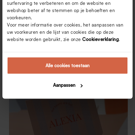
surfervaring te verbeteren en om de website en
3 x babykamer inspiratie.
webshop beter af te stemmen op je behoeften en
Een van de leukste dingen tijdens de zwangerschap
voorkeuren.
is het inrichten van de babykamer. Vaak een klusje
Voor meer informatie over cookies, het aanpassen van
voor de papa of de opa, maar voor iedere ouder een
leuk moment om je creativiteit de vrije loop te laten
uw voorkeuren en de lijst van cookies die op deze
gaan. Toch…
website worden gebruikt, zie onze
Cookieverklaring
.
Geboorte
Ina
23 september 2025
Alle cookies toestaan
Aanpassen