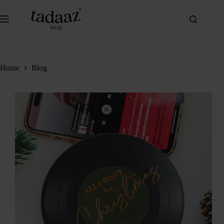
Ga
naar
de
inhoud
Home
Blog