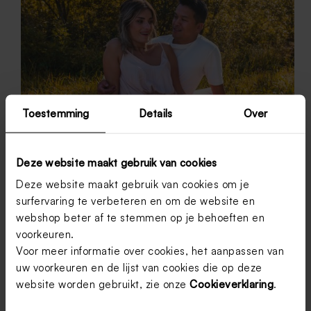
Toestemming
Details
Over
Deze website maakt gebruik van cookies
Deze website maakt gebruik van cookies om je
surfervaring te verbeteren en om de website en
webshop beter af te stemmen op je behoeften en
voorkeuren.
Voor meer informatie over cookies, het aanpassen van
Een gekleurde trouwjurk.. durf jij het aan?
uw voorkeuren en de lijst van cookies die op deze
Denk je aan een trouwjurk, dan denk je meestal aan
website worden gebruikt, zie onze
Cookieverklaring
.
een witte jurk. Typ het woord trouwjurk maar eens
in op internet of kijk bijvoorbeeld eens naar een