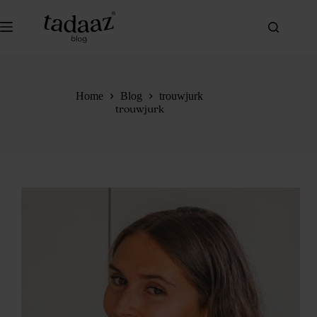
Ga
naar
de
inhoud
Home
Blog
trouwjurk
trouwjurk