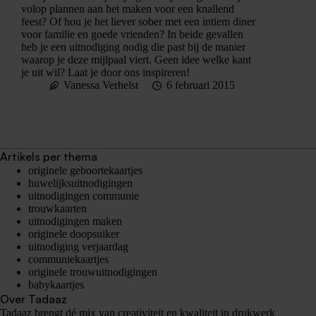
volop plannen aan het maken voor een knallend
feest? Of hou je het liever sober met een intiem diner
voor familie en goede vrienden? In beide gevallen
heb je een uitnodiging nodig die past bij de manier
waarop je deze mijlpaal viert. Geen idee welke kant
je uit wil? Laat je door ons inspireren!
Vanessa Verhelst
6 februari 2015
Artikels per thema
originele geboortekaartjes
huwelijksuitnodigingen
uitnodigingen communie
trouwkaarten
uitnodigingen maken
originele doopsuiker
uitnodiging verjaardag
communiekaartjes
originele trouwuitnodigingen
babykaartjes
Over Tadaaz
Tadaaz brengt dé mix van creativiteit en kwaliteit in drukwerk