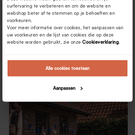
surfervaring te verbeteren en om de website en
webshop beter af te stemmen op je behoeften en
voorkeuren.
Tips om thuis een feest te organiseren
Voor meer informatie over cookies, het aanpassen van
Of je nu een verjaardag of een house-warming plant,
uw voorkeuren en de lijst van cookies die op deze
thuis een feest organiseren vraagt wat
website worden gebruikt, zie onze
Cookieverklaring
.
voorbereiding. Ben je bang om iets over het hoofd te
zien? Dan helpen wij je graag verder! Met deze 10
tips kan jouw feest thuis niet…
Els Vanhooren
19 oktober 2017
5
Alle cookies toestaan
Aanpassen