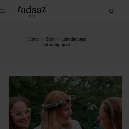
Ga
naar
de
inhoud
Home
Blog
uitnodigingen
uitnodigingen