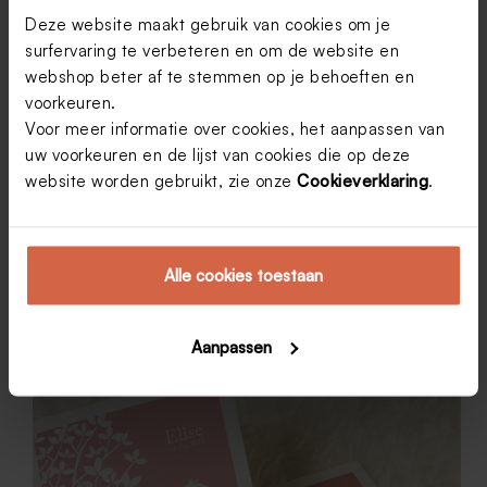
Deze website maakt gebruik van cookies om je
surfervaring te verbeteren en om de website en
webshop beter af te stemmen op je behoeften en
Geboortekaartje kiezen? Over smaak valt niet te
voorkeuren.
twisten …
Voor meer informatie over cookies, het aanpassen van
uw voorkeuren en de lijst van cookies die op deze
Als het over geuren, kleuren en smaken gaat, heeft
iedereen een mening – echt iédereen! Ben je er net
website worden gebruikt, zie onze
Cookieverklaring
.
een beetje uit welk geboortekaartje je gaat kiezen en
vraag je nog even (ter bevestiging) de mening aan je
moeder,…
Marion Dieleman
15 juni 2016
Alle cookies toestaan
Aanpassen