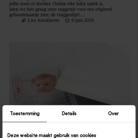
jullie zoon of dochter. Omdat elke baby uniek is,
laten we hier graag onze suggestie voor een origineel
geboortekaartje zien: de vlaggenlijn!…
Lies Jonckheere
8 juni 2018
Toestemming
Details
Over
Deze website maakt gebruik van cookies