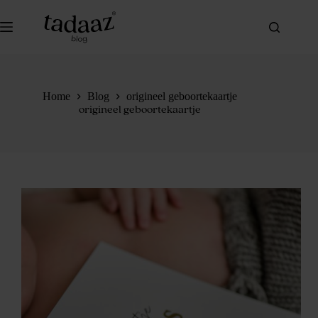
Ga
naar
de
inhoud
Home
Blog
origineel geboortekaartje
origineel geboortekaartje