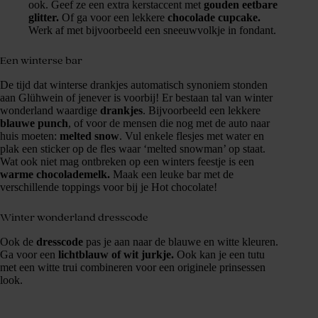
ook. Geef ze een extra kerstaccent met
gouden eetbare
glitter.
Of ga voor een lekkere
chocolade cupcake.
Werk af met bijvoorbeeld een sneeuwvolkje in fondant.
Een winterse bar
De tijd dat winterse drankjes automatisch synoniem stonden
aan Glühwein of jenever is voorbij! Er bestaan tal van winter
wonderland waardige
drankjes
. Bijvoorbeeld een lekkere
blauwe punch
, of voor de mensen die nog met de auto naar
huis moeten:
melted snow
. Vul enkele flesjes met water en
plak een sticker op de fles waar ‘melted snowman’ op staat.
Wat ook niet mag ontbreken op een winters feestje is een
warme chocolademelk.
Maak een leuke bar met de
verschillende toppings voor bij je Hot chocolate!
Winter wonderland dresscode
Ook de
dresscode
pas je aan naar de blauwe en witte kleuren.
Ga voor een
lichtblauw of wit jurkje.
Ook kan je een tutu
met een witte trui combineren voor een originele prinsessen
look.