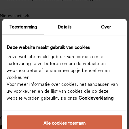
Nieuwe artikels
Wat geef je een getuige als bedankje?
Huwelijkswensen: de mooiste teksten om het bruidspaar te
Toestemming
Details
Over
feliciteren
Wat is een leuke tekst voor op de bedankjes van je
bruiloft?
Deze website maakt gebruik van cookies
Hoe bedank ik de ceremoniemeester?
Zo organiseer je een Bridgerton-bruiloft waar iedereen van
Deze website maakt gebruik van cookies om je
droomt
Communie trends 2026: trendy communiekaartjes
surfervaring te verbeteren en om de website en
Geboortekaartjes maken: de ultieme gids
webshop beter af te stemmen op je behoeften en
Tips voor een prachtige communiefoto
voorkeuren.
Trouwkaarten versturen: waar moet je aan denken?
Valentijn cadeaus: 5 originele ideeën!
Voor meer informatie over cookies, het aanpassen van
uw voorkeuren en de lijst van cookies die op deze
website worden gebruikt, zie onze
Cookieverklaring
.
Gerelateerde berichten
Alle cookies toestaan