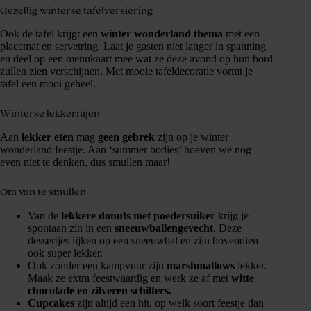
Gezellig winterse tafelversiering
Ook de tafel krijgt een
winter wonderland thema
met een
placemat en servetring. Laat je gasten niet langer in spanning
en deel op een menukaart mee wat ze deze avond op hun bord
zullen zien verschijnen
.
Met mooie tafeldecoratie vormt je
tafel een mooi geheel.
Winterse lekkernijen
Aan
lekker eten
mag
geen gebrek
zijn op je winter
wonderland feestje. Aan ‘summer bodies’ hoeven we nog
even niet te denken, dus smullen maar!
Om van te smullen
Van de
lekkere donuts met poedersuiker
krijg je
spontaan zin in een
sneeuwballengevecht
. Deze
dessertjes lijken op een sneeuwbal en zijn bovendien
ook super lekker.
Ook zonder een kampvuur zijn
marshmallows
lekker.
Maak ze extra feestwaardig en werk ze af met
witte
chocolade en zilveren schilfers.
Cupcakes
zijn altijd een hit, op welk soort feestje dan