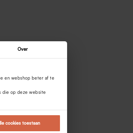
Over
te en webshop beter af te
es die op deze website
lle cookies toestaan