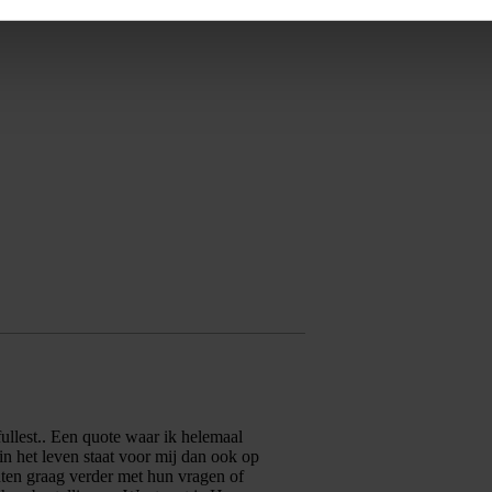
 fullest.. Een quote waar ik helemaal
n het leven staat voor mij dan ook op
nten graag verder met hun vragen of