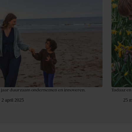
0 jaar duurzaam ondernemen en innoveren.
Tadaaz en
2 april 2025
25 m