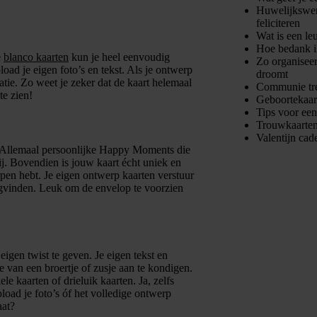
Huwelijkswens
feliciteren
Wat is een le
Hoe bedank i
e
blanco kaarten
kun je heel eenvoudig
Zo organiseer
load je eigen foto’s en tekst. Als je ontwerp
droomt
tie. Zo weet je zeker dat de kaart helemaal
Communie tre
te zien!
Geboortekaart
Tips voor ee
Trouwkaarten
Valentijn cad
e… Allemaal persoonlijke Happy Moments die
j. Bovendien is jouw kaart écht uniek en
orpen hebt. Je eigen ontwerp kaarten verstuur
ugvinden. Leuk om de envelop te voorzien
eigen twist te geven. Je eigen tekst en
e van een broertje of zusje aan te kondigen.
e kaarten of drieluik kaarten. Ja, zelfs
load je foto’s óf het volledige ontwerp
aat?