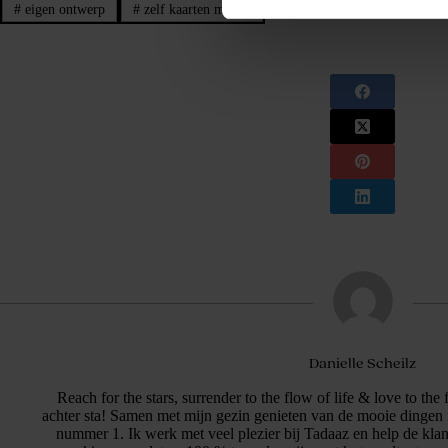
#
eigen ontwerp
#
zelf kaarten maken
Danielle Scheilz
Reach for the stars, surrender to the flow of life & love to the
achter sta! Samen met mijn gezin genieten van de mooie dingen i
nummer 1. Ik werk met veel plezier bij Tadaaz en help de kla