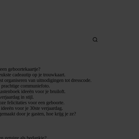
 een geboortekaartje?
leukste cadeautip op je trouwkaart.
t organiseren van uitnodigingen tot dresscode.
n prachtige communiefoto.
gastenboek ideeën voor je bruiloft.
verjaardag in stijl.
ze felicitaties voor een geboorte.
e ideeën voor je 30ste verjaardag.
gemaakt door je gasten, hoe krijg je ze?
en getuige als bedankje?