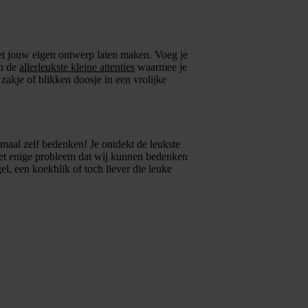
et jouw eigen ontwerp laten maken. Voeg je
en de
allerleukste kleine attenties
waarmee je
zakje of blikken doosje in een vrolijke
maal zelf bedenken! Je ontdekt de leukste
et enige probleem dat wij kunnen bedenken
l, een koekblik of toch liever die leuke