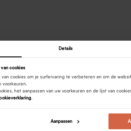
Details
 van cookies
van cookies om je surfervaring te verbeteren en om de websi
 voorkeuren.
ookies, het aanpassen van uw voorkeuren en de lijst van cooki
n ander! Onze ervaring in en passie voor
ookieverklaring
.
je eigen stijl aan met onze
collectie eigen
Aanpassen
A