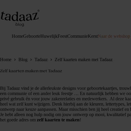
Ga
naar
de
inhoud
Home
Geboorte
Huwelijk
Feest
Communie
Kerst
Naar de webshop
Home
Blog
Tadaaz
Zelf kaarten maken met Tadaaz
Zelf kaarten maken met Tadaaz
Bij Tadaaz vind je de allerleukste designs voor geboortekaartjes, trouw
een communie of een ander leuk feestje … En natuurlijk hebben we ook
privé gebruik én voor jouw zakenrelaties en medewerkers. Al deze kaa
heel wat zelf kunt wijzigen. Denk hierbij aan de kleuren, lettertypes, le
ontwerp naar keuze aanpassen. Maar misschien ben jij heel creatief en
Je hebt alleen nog hulp nodig om jouw ontwerp op mooi, kwalitatief pa
het goede adres om
zelf kaarten te maken
!