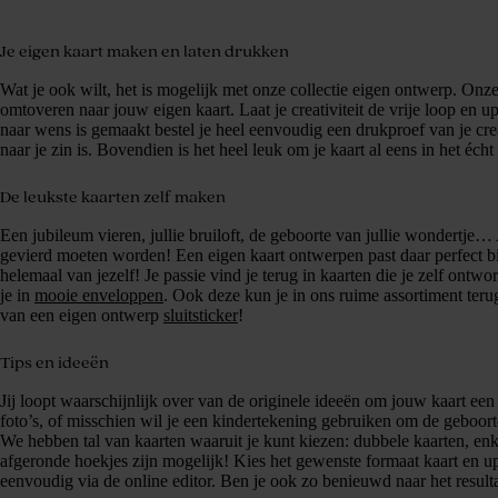
Je eigen kaart maken en laten drukken
Wat je ook wilt, het is mogelijk met onze collectie eigen ontwerp. Onz
omtoveren naar jouw eigen kaart. Laat je creativiteit de vrije loop en up
naar wens is gemaakt bestel je heel eenvoudig een drukproef van je crea
naar je zin is. Bovendien is het heel leuk om je kaart al eens in het écht 
De leukste kaarten zelf maken
Een jubileum vieren, jullie bruiloft, de geboorte van jullie wondertj
gevierd moeten worden! Een eigen kaart ontwerpen past daar perfect bi
helemaal van jezelf! Je passie vind je terug in kaarten die je zelf ontw
je in
mooie enveloppen
. Ook deze kun je in ons ruime assortiment ter
van een eigen ontwerp
sluitsticker
!
Tips en ideeën
Jij loopt waarschijnlijk over van de originele ideeën om jouw kaart een 
foto’s, of misschien wil je een kindertekening gebruiken om de geboort
We hebben tal van kaarten waaruit je kunt kiezen: dubbele kaarten, enkel
afgeronde hoekjes zijn mogelijk! Kies het gewenste formaat kaart en up
eenvoudig via de online editor. Ben je ook zo benieuwd naar het result