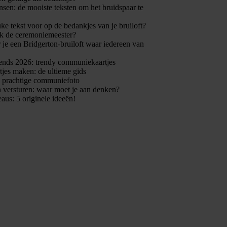
en: de mooiste teksten om het bruidspaar te
uke tekst voor op de bedankjes van je bruiloft?
k de ceremoniemeester?
 je een Bridgerton-bruiloft waar iedereen van
nds 2026: trendy communiekaartjes
jes maken: de ultieme gids
n prachtige communiefoto
 versturen: waar moet je aan denken?
eaus: 5 originele ideeën!