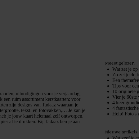
Meest gelezen
Wat zet je op
Zo zet je de 
Een themafees
Tips voor ee
10 originele 
kaarten, uitnodigingen voor je verjaardag,
Vier je 60ste 
 een ruim assortiment kerstkaarten: voor
4 keer grandio
rten zijn designs van Tadaaz waaraan je
4 fantastisch
ttergrootte, tekst- en fotovakken,… Je kan je
Help! Foto's 
 heb je jouw kaart helemaal zelf ontworpen.
pier af te drukken. Bij Tadaaz ben je aan
Nieuwe artikels
Wat geef je e