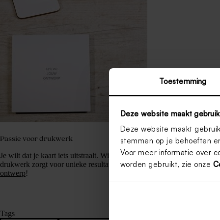
Toestemming
Deze website maakt gebruik
Deze website maakt gebruik 
Passie voor drukwerk
stemmen op je behoeften en
Voor meer informatie over c
Je wilt dat je kaart iets uitstraalt. Wij van Tadaaz begrijpen dit als gee
worden gebruikt, zie onze
C
drukwerk zorgt voor unieke resultaten. Kondig jouw Happy Moment in 
ontwerp
!
Tags