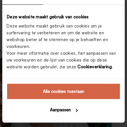
Geboortekaartjes maken: de ultieme gids
Tips voor een prachtige communiefoto
Trouwkaarten versturen: waar moet je aan denken?
Deze website maakt gebruik van cookies
Valentijn cadeaus: 5 originele ideeën!
Deze website maakt gebruik van cookies om je
surfervaring te verbeteren en om de website en
webshop beter af te stemmen op je behoeften en
voorkeuren.
Gerelateerde berichten
Voor meer informatie over cookies, het aanpassen van
uw voorkeuren en de lijst van cookies die op deze
website worden gebruikt, zie onze
Cookieverklaring
.
Alle cookies toestaan
Aanpassen