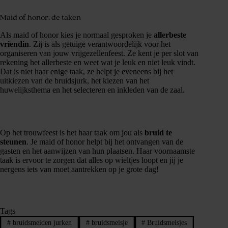
Maid of honor: de taken
Als maid of honor kies je normaal gesproken je
allerbeste
vriendin
. Zij is als getuige verantwoordelijk voor het
organiseren van jouw vrijgezellenfeest. Ze kent je per slot van
rekening het allerbeste en weet wat je leuk en niet leuk vindt.
Dat is niet haar enige taak, ze helpt je eveneens bij het
uitkiezen van de bruidsjurk, het kiezen van het
huwelijksthema en het selecteren en inkleden van de zaal.
Op het trouwfeest is het haar taak om jou als
bruid te
steunen
. Je maid of honor helpt bij het ontvangen van de
gasten en het aanwijzen van hun plaatsen. Haar voornaamste
taak is ervoor te zorgen dat alles op wieltjes loopt en jij je
nergens iets van moet aantrekken op je grote dag!
Tags
#
bruidsmeiden jurken
#
bruidsmeisje
#
Bruidsmeisjes