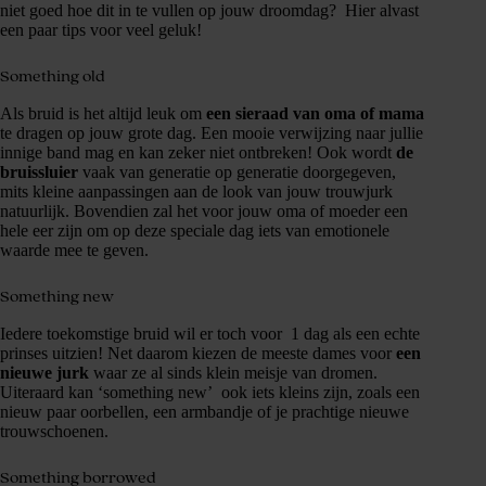
niet goed hoe dit in te vullen op jouw droomdag? Hier alvast
een paar tips voor veel geluk!
Something old
Als bruid is het altijd leuk om
een sieraad van oma of mama
te dragen op jouw grote dag. Een mooie verwijzing naar jullie
innige band mag en kan zeker niet ontbreken! Ook wordt
de
bruissluier
vaak van generatie op generatie doorgegeven,
mits kleine aanpassingen aan de look van jouw trouwjurk
natuurlijk. Bovendien zal het voor jouw oma of moeder een
hele eer zijn om op deze speciale dag iets van emotionele
waarde mee te geven.
Something new
Iedere toekomstige bruid wil er toch voor 1 dag als een echte
prinses uitzien! Net daarom kiezen de meeste dames voor
een
nieuwe jurk
waar ze al sinds klein meisje van dromen.
Uiteraard kan ‘something new’ ook iets kleins zijn, zoals een
nieuw paar oorbellen, een armbandje of je prachtige nieuwe
trouwschoenen.
Something borrowed