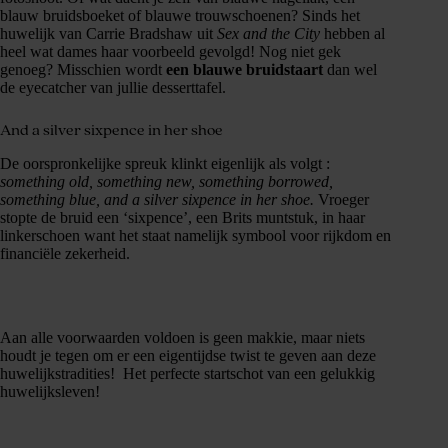
blauw bruidsboeket of blauwe trouwschoenen? Sinds het
huwelijk van Carrie Bradshaw uit
Sex and the City
hebben al
heel wat dames haar voorbeeld gevolgd! Nog niet gek
genoeg? Misschien wordt
een blauwe bruidstaart
dan wel
de eyecatcher van jullie desserttafel.
And a silver sixpence in her shoe
De oorspronkelijke spreuk klinkt eigenlijk als volgt :
something old, something new, something borrowed,
something blue, and a silver sixpence in her shoe.
Vroeger
stopte de bruid een ‘sixpence’, een Brits muntstuk, in haar
linkerschoen want het staat namelijk symbool voor rijkdom en
financiële zekerheid.
Aan alle voorwaarden voldoen is geen makkie, maar niets
houdt je tegen om er een eigentijdse twist te geven aan deze
huwelijkstradities! Het perfecte startschot van een gelukkig
huwelijksleven!