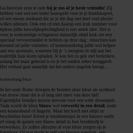
Ga hiervoor eens te rade
bij je zus of je beste vriendin
! Zij
hebben vast wel een leuke haarspeld voor in je bruidskapsel,
of een mooie armband die ze je die dag met heel veel plezier
willen uitlenen. Ook een cd met daarop een leuk nummer voor
tijdens jullie huwelijksplechtigheid is een uniek idee. Het is
voor je toekomstige echtgenoot natuurlijk altijd leuk om een
speciaal vervoermiddel te hebben op deze dag : misschien kan
iemand uit jullie vrienden- of kennissenkring jullie wel helpen
aan een sportauto, waarmee hij je ‘s morgens in stijl aan het
ouderlijk huis komt ophalen. Je kan het zo gek niet bedenken,
zolang het maar geleend is en je het nadien zeker teruggeeft.
Het verhaal gaat namelijk dat het anders ongeluk brengt…
Something blue
In het oude Rome droegen de bruiden deze kleur als symbool
van trouw maar dat is al lang niet meer van deze tijd!
Eigentijdse bruidjes kiezen steevast voor een witte droomjurk.
Vaak wordt de kleur
blauw
wel
verwerkt in een detail
, zoals
een kousenband of lingerie. Maar het hoeft niet altijd zo
bescheiden hoor! Kleed je bruidsmeisjes in een blauwe outfit
of vraag de gasten een blauw detail in hun feestkledij te
verwerken. Ze zullen alleszins al voor kleur zorgen op je
fotoshoot. Of wat dacht je zelf van blauwe nagellak, een