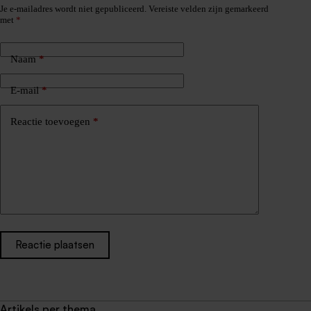
Je e-mailadres wordt niet gepubliceerd.
Vereiste velden zijn gemarkeerd
met
*
Naam
*
E-mail
*
Reactie toevoegen
*
Reactie plaatsen
Artikels per thema