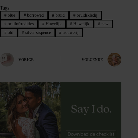
Tags
#
blue
#
borrowed
#
bruid
#
bruidskledij
#
bruiloftradities
#
Huwelijk
#
Huwelijk
#
new
#
old
#
silver sixpence
#
trouwerij
VORIGE
VOLGENDE