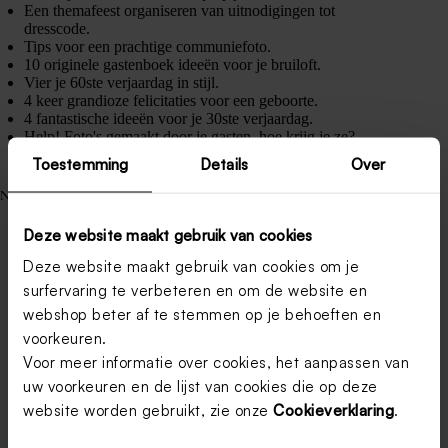
Een themafeest organiseren van uitnodigingen tot
dresscode.
Tips voor een prachtige communiefoto.
10 originele gastenboek ideeën voor je bruiloft.
Vier je 60ste verjaardag in stijl.
4 keer grandioze felicitaties voor een geboorte.
4 fantastische ideeën voor je 30ste verjaardag.
Help! Foto's gemaakt door je gasten, hoe krijg je ze?
Toestemming
Details
Over
Nieuwe artikels
Wat geef je een getuige als bedankje?
Huwelijkswensen: de mooiste teksten om het bruidspaar te
Deze website maakt gebruik van cookies
feliciteren
Deze website maakt gebruik van cookies om je
Wat is een leuke tekst voor op de bedankjes van je
bruiloft?
surfervaring te verbeteren en om de website en
Hoe bedank ik de ceremoniemeester?
webshop beter af te stemmen op je behoeften en
Zo organiseer je een Bridgerton-bruiloft waar iedereen van
voorkeuren.
droomt
Communie trends 2026: trendy communiekaartjes
Voor meer informatie over cookies, het aanpassen van
Geboortekaartjes maken: de ultieme gids
uw voorkeuren en de lijst van cookies die op deze
Tips voor een prachtige communiefoto
website worden gebruikt, zie onze
Cookieverklaring
.
Trouwkaarten versturen: waar moet je aan denken?
Valentijn cadeaus: 5 originele ideeën!