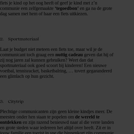
fiets je kind op het oog heeft of geef je kind met z’n
communie een zelfgemaakte
‘tegoedbon’
en ga na de grote
dag samen met hem of haar een fiets uitkiezen.
2. Sportmateriaal
Laat je budget niet meteen een fiets toe, maar wil je de
communicant toch graag een
nuttig cadeau
geven dat hij of
zij nog jaren zal kunnen gebruiken? Weet dan dat
sportmateriaal ook goed scoort bij kinderen! Een nieuwe
voetbal, tennisracket, basketbalring, … tovert gegarandeerd
een glimlach op hun gezicht.
3. Citytrip
Plechtige communicanten zijn geen kleine kindjes meer. De
meesten onder hen staan te popelen om
de wereld te
ontdekken
en zijn razend benieuwd naar al die verre landen
en grote steden waar iedereen het altijd over heeft. Zit er in
jouw familie een toerist in spe die binnenkort zijn communie