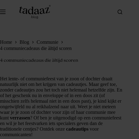
Ga
naar
de
inhoud
Home
Blog
Communie
4 communiecadeaus die àltijd scoren
4 communiecadeaus die àltijd scoren
Het lente- of communiefeest van je zoon of dochter draait
natuurlijk niet om het krijgen van cadeautjes. Maar geef toe,
zonder cadeautjes zou het toch niet helemaal hetzelfde zijn. En
of het geschenk nu in enveloppe of in een doos zit (of
misschien zelfs helemaal niet in een doos past), je kind kijkt er
ongetwijfeld nu al reikhalzend naar uit. Weet je niet meteen
waar je je zoon of dochter voor zijn of haar communie mee
kunt
verrassen
? Of ben je uitgenodigd op een communiefeest
en wil je het feestvarken iets specialers geven dan de
traditionele centjes? Ontdek onze
cadeautips
voor
communicanten!