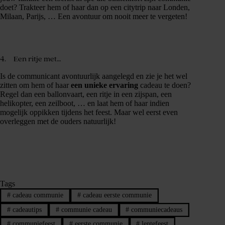
doet? Trakteer hem of haar dan op een citytrip naar Londen,
Milaan, Parijs, … Een avontuur om nooit meer te vergeten!
4. Een ritje met…
Is de communicant avontuurlijk aangelegd en zie je het wel
zitten om hem of haar
een unieke ervaring
cadeau te doen?
Regel dan een ballonvaart, een ritje in een zijspan, een
helikopter, een zeilboot, … en laat hem of haar indien
mogelijk oppikken tijdens het feest. Maar wel eerst even
overleggen met de ouders natuurlijk!
Tags
#
cadeau communie
#
cadeau eerste communie
#
cadeautips
#
communie cadeau
#
communiecadeaus
#
communiefeest
#
eerste communie
#
lentefeest