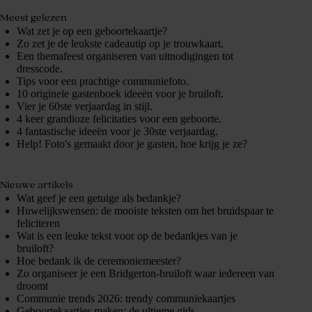
Meest gelezen
Wat zet je op een geboortekaartje?
Zo zet je de leukste cadeautip op je trouwkaart.
Een themafeest organiseren van uitnodigingen tot
dresscode.
Tips voor een prachtige communiefoto.
10 originele gastenboek ideeën voor je bruiloft.
Vier je 60ste verjaardag in stijl.
4 keer grandioze felicitaties voor een geboorte.
4 fantastische ideeën voor je 30ste verjaardag.
Help! Foto's gemaakt door je gasten, hoe krijg je ze?
Nieuwe artikels
Wat geef je een getuige als bedankje?
Huwelijkswensen: de mooiste teksten om het bruidspaar te
feliciteren
Wat is een leuke tekst voor op de bedankjes van je
bruiloft?
Hoe bedank ik de ceremoniemeester?
Zo organiseer je een Bridgerton-bruiloft waar iedereen van
droomt
Communie trends 2026: trendy communiekaartjes
Geboortekaartjes maken: de ultieme gids