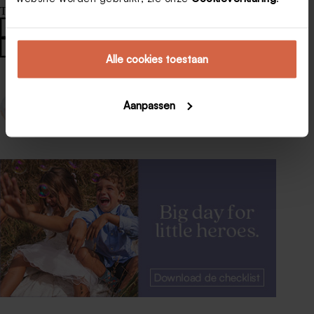
Tags
#
feestjes
#
festival
#
Foto
#
Huwelijk
#
kaartje
#
selfies
#
zomer
Alle cookies toestaan
Aanpassen
VORIGE
VOLGENDE