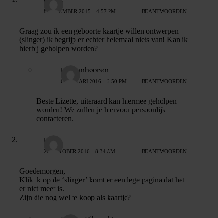
8 DECEMBER 2015 – 4:57 PM
BEANTWOORDEN
Graag zou ik een geboorte kaartje willen ontwerpen
(slinger) ik begrijp er echter helemaal niets van! Kan ik
hierbij geholpen worden?
Els Vanhooren
6 JANUARI 2016 – 2:50 PM
BEANTWOORDEN
Beste Lizette, uiteraard kan hiermee geholpen
worden! We zullen je hiervoor persoonlijk
contacteren.
Lois
26 OKTOBER 2016 – 8:34 AM
BEANTWOORDEN
Goedemorgen,
Klik ik op de ‘slinger’ komt er een lege pagina dat het
er niet meer is.
Zijn die nog wel te koop als kaartje?