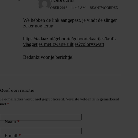
Olivier Olbrechts
26 OKTOBER 2016 – 11:42 AM
BEANTWOORDEN
We hebben de link aangepast, je vindt de slinger
zeker nog terug:
https://tadaaz.nl/geboorte/geboortekaartjes/kraft-
vlaggetjes-met-zwarte-uiltjes?color=zwart
Bedankt voor je berichtje!
Geef een reactie
Je e-mailadres wordt niet gepubliceerd.
Vereiste velden zijn gemarkeerd
met
*
Naam
*
E-mail
*