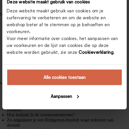
Deze website maakt gebruik van cookies
Deze website maakt gebruik van cookies om je
Meest gelezen
surfervaring te verbeteren en om de website en
Wat zet je op een geboortekaartje?
webshop beter af te stemmen op je behoeften en
Zo zet je de leukste cadeautip op je trouwkaart.
Een themafeest organiseren van uitnodigingen tot
voorkeuren.
dresscode.
Voor meer informatie over cookies, het aanpassen van
Tips voor een prachtige communiefoto.
uw voorkeuren en de lijst van cookies die op deze
10 originele gastenboek ideeën voor je bruiloft.
Vier je 60ste verjaardag in stijl.
website worden gebruikt, zie onze
Cookieverklaring
.
4 keer grandioze felicitaties voor een geboorte.
4 fantastische ideeën voor je 30ste verjaardag.
Help! Foto's gemaakt door je gasten, hoe krijg je ze?
Alle cookies toestaan
Nieuwe artikels
Wat geef je een getuige als bedankje?
Huwelijkswensen: de mooiste teksten om het bruidspaar te
Aanpassen
feliciteren
Wat is een leuke tekst voor op de bedankjes van je
bruiloft?
Hoe bedank ik de ceremoniemeester?
Zo organiseer je een Bridgerton-bruiloft waar iedereen van
droomt