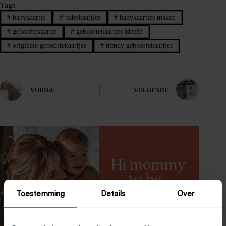
Tags
#
babykaartje
#
babykaartjes
#
babykaartjes maken
#
geboortekaartje
#
geboortekaartjes ideeën
#
originele geboortekaartjes
#
trendy geboortekaartjes
VORIGE
VOLGENDE
Toestemming
Details
Over