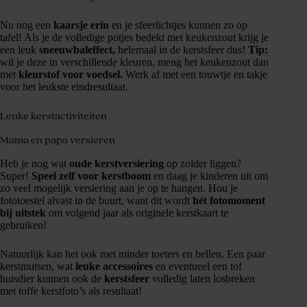
Nu nog een
kaarsje erin
en je sfeerlichtjes kunnen zo op
tafel! Als je de volledige potjes bedekt met keukenzout krijg je
een leuk
sneeuwbaleffect,
helemaal in de kerstsfeer dus!
Tip:
wil je deze in verschillende kleuren, meng het keukenzout dan
met
kleurstof voor voedsel.
Werk af met een touwtje en takje
voor het leukste eindresultaat.
Leuke kerstactiviteiten
Mama en papa versieren
Heb je nog wat
oude kerstversiering
op zolder liggen?
Super!
Speel zelf voor kerstboom
en daag je kinderen uit om
zo veel mogelijk versiering aan je op te hangen. Hou je
fototoestel alvast in de buurt, want dit wordt
hét fotomoment
bij uitstek
om volgend jaar als originele kerstkaart te
gebruiken!
Natuurlijk kan het ook met minder toeters en bellen. Een paar
kerstmutsen, wat
leuke accessoires
en eventueel een tof
huisdier kunnen ook de
kerstsfeer
volledig laten losbreken
met toffe kerstfoto’s als resultaat!