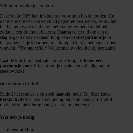
Zelf sneeuwvlokjes maken
Deze leuke DIY kan je kinderen voor uren bezig houden! En
dat met niet meer dan een blad papier en een schaar. Vouw het
blad papier twee maal in de helft en vouw het dan dubbel
zodat je een driehoek bekomt. Daarna is het tijd om aan de
slag te gaan met de schaar. Knip een
creatief patroontje
in
het papier, als je klaar bent met knippen kan je het papier open
vouwen. *Tromgeroffel* Welke sneeuwvlok heb jij gemaakt?
Laat de kids hun creativiteit de vrije loop, of
teken een
patroontje voor.
Elk patroontje maakt een volledig andere
sneeuwvlok!
De neus van Rudolf
Rudolf het rendier is op zoek naar zijn neus! Bij deze leuke
kerstactiviteit
is het de bedoeling dat je de neus van Rudolf
op de juiste plek terug hangt, en dat om ter eerst!
Wat heb je nodig
een prikbord