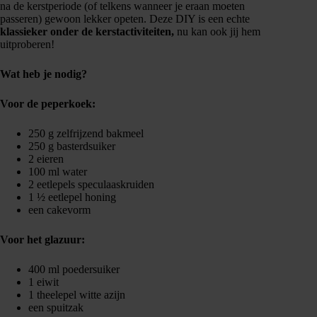
na de kerstperiode (of telkens wanneer je eraan moeten
passeren) gewoon lekker opeten. Deze DIY is een echte
klassieker onder de kerstactiviteiten,
nu kan ook jij hem
uitproberen!
Wat heb je nodig?
Voor de peperkoek:
250 g zelfrijzend bakmeel
250 g basterdsuiker
2 eieren
100 ml water
2 eetlepels speculaaskruiden
1 ½ eetlepel honing
een cakevorm
Voor het glazuur:
400 ml poedersuiker
1 eiwit
1 theelepel witte azijn
een spuitzak