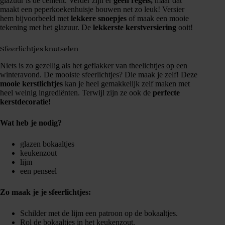
glazuur is de cement. Verder zijn er
geen regels,
maar dat
maakt een peperkoekenhuisje bouwen net zo leuk! Versier
hem bijvoorbeeld met
lekkere snoepjes
of maak een mooie
tekening met het glazuur. De
lekkerste kerstversiering
ooit!
Sfeerlichtjes knutselen
Niets is zo gezellig als het geflakker van theelichtjes op een
winteravond. De mooiste sfeerlichtjes? Die maak je zelf! Deze
mooie kerstlichtjes
kan je heel gemakkelijk zelf maken met
heel weinig ingrediënten. Terwijl zijn ze ook de
perfecte
kerstdecoratie!
Wat heb je nodig?
glazen bokaaltjes
keukenzout
lijm
een penseel
Zo maak je je sfeerlichtjes:
Schilder met de lijm een patroon op de bokaaltjes.
Rol de bokaaltjes in het keukenzout.