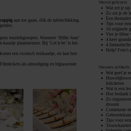
Meest gelezen
Wat zet je op
Zo zet je de 
Een themafees
grappig
aan toe gaan, óók de tafelschikking.
Tips voor ee
gesties.
10 originele 
Vier je 60ste 
lgens muziekgroepen. Wanneer ‘Billie Jean’
4 keer grandio
kaartje plaatsnemen. Bij ‘Let it be’ is het
4 fantastisch
Help! Foto's 
komst een exotisch reiskaartje, en laat hen
Filmtickets als uitnodiging en bijpassende
Nieuwe artikels
Wat geef je e
Huwelijkswens
feliciteren
Wat is een le
Hoe bedank i
Zo organiseer
droomt
Communie tre
Geboortekaart
Tips voor ee
Trouwkaarten
Valentijn cad