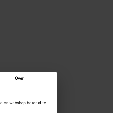
Over
te en webshop beter af te