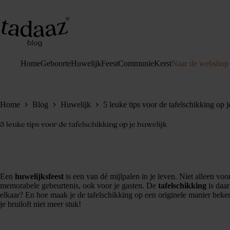
Ga
naar
de
inhoud
Home
Geboorte
Huwelijk
Feest
Communie
Kerst
Naar de webshop
Home
Blog
Huwelijk
5 leuke tips voor de tafelschikking op 
5 leuke tips voor de tafelschikking op je huwelijk
Een
huwelijksfeest
is een van dé mijlpalen in je leven. Niet alleen voo
memorabele gebeurtenis, ook voor je gasten. De
tafelschikking
is daar
elkaar? En hoe maak je de tafelschikking op een originele manier beken
je bruiloft niet meer stuk!