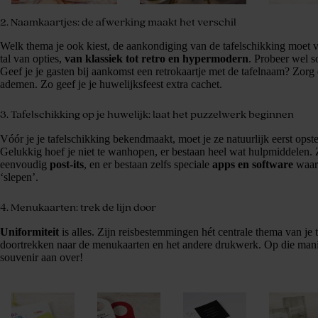
2. Naamkaartjes: de afwerking maakt het verschil
Welk thema je ook kiest, de aankondiging van de tafelschikking moet v
tal van opties,
van klassiek tot retro en hypermodern
. Probeer wel s
Geef je je gasten bij aankomst een retrokaartje met de tafelnaam? Zorg da
ademen. Zo geef je je huwelijksfeest extra cachet.
3. Tafelschikking op je huwelijk: laat het puzzelwerk beginnen
Vóór je je tafelschikking bekendmaakt, moet je ze natuurlijk eerst opst
Gelukkig hoef je niet te wanhopen, er bestaan heel wat hulpmiddelen. 
eenvoudig
post-its
, en er bestaan zelfs speciale
apps en software
waarm
‘slepen’.
4. Menukaarten: trek de lijn door
Uniformiteit
is alles. Zijn reisbestemmingen hét centrale thema van je 
doortrekken naar de menukaarten en het andere drukwerk. Op die mani
souvenir aan over!