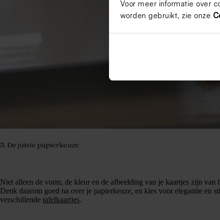
Voor meer informatie over c
worden gebruikt, zie onze
C
5. De juiste papierkeuze
Niet alleen de vorm, de kleur en de afbeelding van je kaartjes zijn van b
Denk daarom goed na over je papierkeuze, en kies voor elegantie en sti
verschillende
tafelkaartjes
.