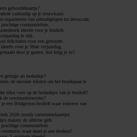
 een geboortekaartje?
leukste cadeautip op je trouwkaart.
t organiseren van uitnodigingen tot dresscode.
n prachtige communiefoto.
gastenboek ideeën voor je bruiloft.
verjaardag in stijl.
ze felicitaties voor een geboorte.
e ideeën voor je 30ste verjaardag.
gemaakt door je gasten, hoe krijg je ze?
en getuige als bedankje?
en: de mooiste teksten om het bruidspaar te
uke tekst voor op de bedankjes van je bruiloft?
k de ceremoniemeester?
 je een Bridgerton-bruiloft waar iedereen van
nds 2026: trendy communiekaartjes
jes maken: de ultieme gids
n prachtige communiefoto
 versturen: waar moet je aan denken?
eaus: 5 originele ideeën!