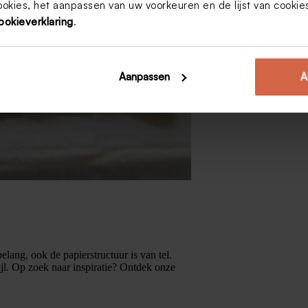
ookies, het aanpassen van uw voorkeuren en de lijst van cooki
ookieverklaring
.
Aanpassen
A
elang, ook de papierstructuur is van tel.
jl. Op zoek naar inspiratie? Ontdek onze