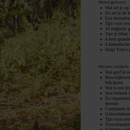
Meest gelezen
Wat zet je op
Zo zet je de 
Een themafees
Tips voor ee
10 originele 
Vier je 60ste 
4 keer grandio
4 fantastisch
Help! Foto's 
Nieuwe artikels
Wat geef je e
Huwelijkswens
feliciteren
Wat is een le
Hoe bedank i
Zo organiseer
droomt
Communie tre
Geboortekaart
Tips voor ee
Trouwkaarten
Valentijn cad