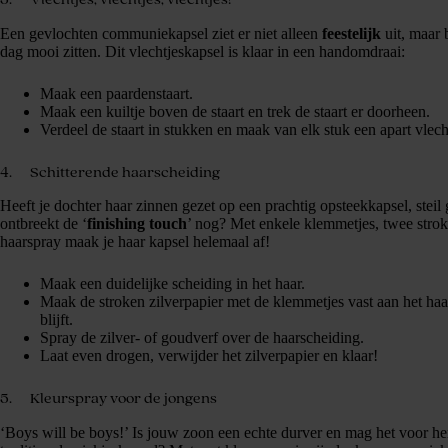
Een gevlochten communiekapsel ziet er niet alleen
feestelijk
uit, maar 
dag mooi zitten. Dit vlechtjeskapsel is klaar in een handomdraai:
Maak een paardenstaart.
Maak een kuiltje boven de staart en trek de staart er doorheen.
Verdeel de staart in stukken en maak van elk stuk een apart vlech
4. Schitterende haarscheiding
Heeft je dochter haar zinnen gezet op een prachtig opsteekkapsel, steil
ontbreekt de ‘
finishing touch
’ nog? Met enkele klemmetjes, twee strok
haarspray maak je haar kapsel helemaal af!
Maak een duidelijke scheiding in het haar.
Maak de stroken zilverpapier met de klemmetjes vast aan het haa
blijft.
Spray de zilver- of goudverf over de haarscheiding.
Laat even drogen, verwijder het zilverpapier en klaar!
5. Kleurspray voor de jongens
‘Boys will be boys!’ Is jouw zoon een echte durver en mag het voor hem