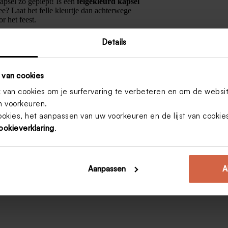
apsel zo gepiept! Is een
felgekleurd kapsel
e? Laat het felle kleurtje dan achterwege
r het feest.
Details
kijkje op ons
Pinterestbord
!
 van cookies
van cookies om je surfervaring te verbeteren en om de websi
 voorkeuren.
ookies, het aanpassen van uw voorkeuren en de lijst van cooki
#
kapsels jongens
#
kinderkapsels
ookieverklaring
.
Aanpassen
A