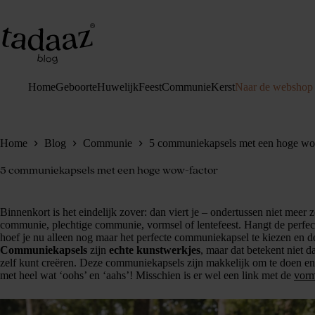
Ga
naar
de
inhoud
Home
Geboorte
Huwelijk
Feest
Communie
Kerst
Naar de webshop
Home
Blog
Communie
5 communiekapsels met een hoge wo
5 communiekapsels met een hoge wow-factor
Binnenkort is het eindelijk zover: dan viert je – ondertussen niet meer zo
communie, plechtige communie, vormsel of lentefeest. Hangt de perfec
hoef je nu alleen nog maar het perfecte communiekapsel te kiezen en d
Communiekapsels
zijn
echte kunstwerkjes
, maar dat betekent niet d
zelf kunt creëren. Deze communiekapsels zijn makkelijk om te doen en
met heel wat ‘oohs’ en ‘aahs’! Misschien is er wel een link met de
vorm