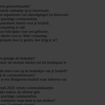
 een geboortekaartje?
leukste cadeautip op je trouwkaart.
t organiseren van uitnodigingen tot dresscode.
n prachtige communiefoto.
gastenboek ideeën voor je bruiloft.
verjaardag in stijl.
ze felicitaties voor een geboorte.
e ideeën voor je 30ste verjaardag.
gemaakt door je gasten, hoe krijg je ze?
en getuige als bedankje?
en: de mooiste teksten om het bruidspaar te
uke tekst voor op de bedankjes van je bruiloft?
k de ceremoniemeester?
 je een Bridgerton-bruiloft waar iedereen van
nds 2026: trendy communiekaartjes
jes maken: de ultieme gids
n prachtige communiefoto
 versturen: waar moet je aan denken?
eaus: 5 originele ideeën!