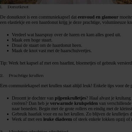
1. Donutknot
De donutknot is een communiekapsel dat
eenvoud en glamour
moeitel
een elastiekje en een haardonut krijg je deze prachtige, volumineuze kn
Verdeel wat haarspray over de haren en kam alles goed uit.
Maak een hoge staart.
Draai de staart om de haardonut heen.
Maak de knot vast met de haarschuivertjes.
Tip: Werk het kapsel af met een haarlint, bloemetjes of gebruik versierd
2. Prachtige krullen
Een communiekapsel met krullen staat altijd leuk! Enkele tips voor de p
Droomt je dochter van
pijpenkrulletjes
? Haal alvast je krultang
creëren? Dan heb je
verwarmde krulspelden
van verschillende
naar beneden. Begin met de grote rollers en eindig met de kleinst
Gebruik haarlak voor en na het krullen. Zo blijven de krulletjes 
Werk af met een
leuke diadeem
of steek enkele lokken opzij of 
3. Vlechtjes, vlechtjes, vlechtjes!