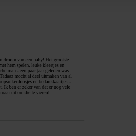
Een droom van een baby! Het grootste
met hem spelen, leuke kleertjes en
sche man - een paar jaar geleden was
Tadaaz mocht al deel uitmaken van al
psuikerdoosjes en bedankkaartjes...
t. Ik ben er zeker van dat er nog vele
naar uit om die te vieren!