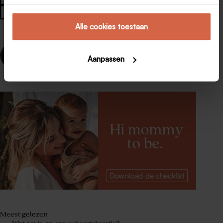
#
voorbeeld geboortekaartje
#
voorbeeld geboortekaartje
Alle cookies toestaan
VORIGE
VOLGENDE
Aanpassen
Meest gelezen