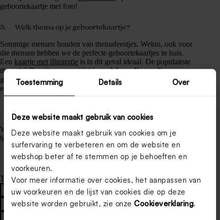
geboortekaartje met foto!
3. Welk thema op je geboortekaartje?
Sommige mensen houden van themafeestjes. Welnu, ook voor
die mensen hebben we de perfecte geboortekaartjes in huis.
Een
kaartje met illustratie
is in dit geval ideaal. De populairste
thema’s? Dat zijn ongetwijfeld
muziek en dieren
. Een
geboortekaartje in de vorm van een vinylplaat, een eendje of
Toestemming
Details
Over
een muziekcassette: daar scoor je mee!
Deze website maakt gebruik van cookies
Wanneer je thema ook nog eens kan doorgetrokken worden in
Deze website maakt gebruik van cookies om je
het doopsuikerassortiment, is het plaatje helemaal af!
surfervaring te verbeteren en om de website en
webshop beter af te stemmen op je behoeften en
voorkeuren.
Tags
Voor meer informatie over cookies, het aanpassen van
#
geboortekaartje foto
#
geboortekaartje met foto
uw voorkeuren en de lijst van cookies die op deze
website worden gebruikt, zie onze
Cookieverklaring
.
#
geboortekaartjes kiezen
#
geboortekaartjes retro
#
retro geboortekaartjes
#
retro geboortekaartjes