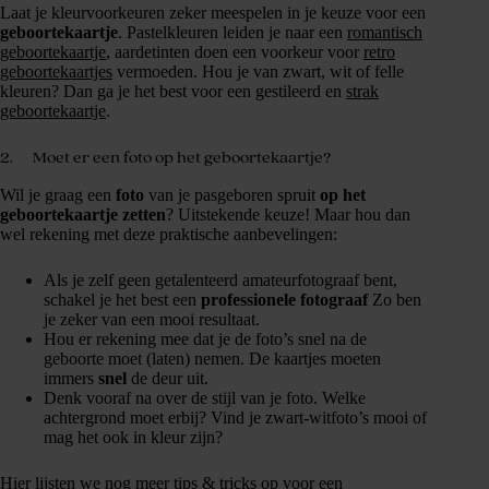
Laat je kleurvoorkeuren zeker meespelen in je keuze voor een
geboortekaartje
. Pastelkleuren leiden je naar een
romantisch
geboortekaartje
, aardetinten doen een voorkeur voor
retro
geboortekaartjes
vermoeden. Hou je van zwart, wit of felle
kleuren? Dan ga je het best voor een gestileerd en
strak
geboortekaartje
.
2. Moet er een foto op het geboortekaartje?
Wil je graag een
foto
van je pasgeboren spruit
op het
geboortekaartje zetten
? Uitstekende keuze! Maar hou dan
wel rekening met deze praktische aanbevelingen:
Als je zelf geen getalenteerd amateurfotograaf bent,
schakel je het best een
professionele fotograaf
Zo ben
je zeker van een mooi resultaat.
Hou er rekening mee dat je de foto’s snel na de
geboorte moet (laten) nemen. De kaartjes moeten
immers
snel
de deur uit.
Denk vooraf na over de stijl van je foto. Welke
achtergrond moet erbij? Vind je zwart-witfoto’s mooi of
mag het ook in kleur zijn?
Hier lijsten we nog meer
tips & tricks
op voor een