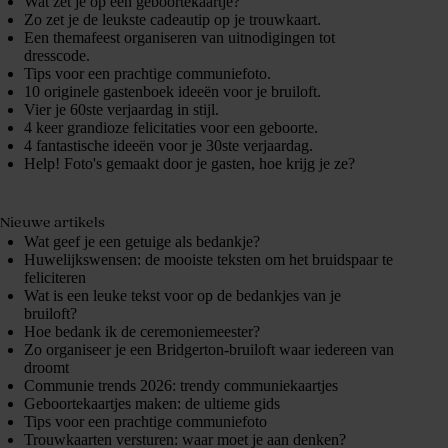
Wat zet je op een geboortekaartje?
Zo zet je de leukste cadeautip op je trouwkaart.
Een themafeest organiseren van uitnodigingen tot
dresscode.
Tips voor een prachtige communiefoto.
10 originele gastenboek ideeën voor je bruiloft.
Vier je 60ste verjaardag in stijl.
4 keer grandioze felicitaties voor een geboorte.
4 fantastische ideeën voor je 30ste verjaardag.
Help! Foto's gemaakt door je gasten, hoe krijg je ze?
Nieuwe artikels
Wat geef je een getuige als bedankje?
Huwelijkswensen: de mooiste teksten om het bruidspaar te
feliciteren
Wat is een leuke tekst voor op de bedankjes van je
bruiloft?
Hoe bedank ik de ceremoniemeester?
Zo organiseer je een Bridgerton-bruiloft waar iedereen van
droomt
Communie trends 2026: trendy communiekaartjes
Geboortekaartjes maken: de ultieme gids
Tips voor een prachtige communiefoto
Trouwkaarten versturen: waar moet je aan denken?