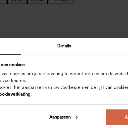
Details
 van cookies
van cookies om je surfervaring te verbeteren en om de websi
 voorkeuren.
ookies, het aanpassen van uw voorkeuren en de lijst van cooki
ookieverklaring
.
 fullest.. Een quote waar ik helemaal
n het leven staat voor mij dan ook op
Aanpassen
A
nten graag verder met hun vragen of
 hun bestellingen. Want wat je Happy