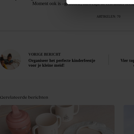
Moment ook is –geboorte, huwelijk of een ander feestje
ARTIKELEN: 70
VORIGE
BERICHT
Organiseer het perfecte kinderfeestje
Vier to
voor je kleine meid!
Gerelateerde berichten