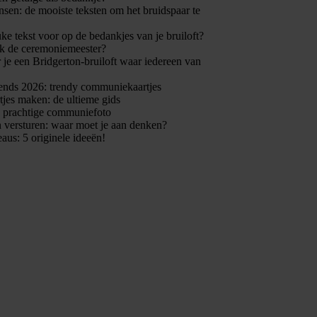
en: de mooiste teksten om het bruidspaar te
uke tekst voor op de bedankjes van je bruiloft?
k de ceremoniemeester?
 je een Bridgerton-bruiloft waar iedereen van
nds 2026: trendy communiekaartjes
jes maken: de ultieme gids
n prachtige communiefoto
 versturen: waar moet je aan denken?
eaus: 5 originele ideeën!