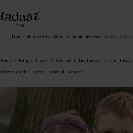
Ga
naar
de
inhoud
Home
Geboorte
Huwelijk
Feest
Communie
Kerst
Naar de webshop
Home
Blog
Tadaaz
Is het nu Tadas, Tadaas, Tadaz of Tadaaz
Is het nu Tadas, Tadaas, Tadaz of Tadaaz ?