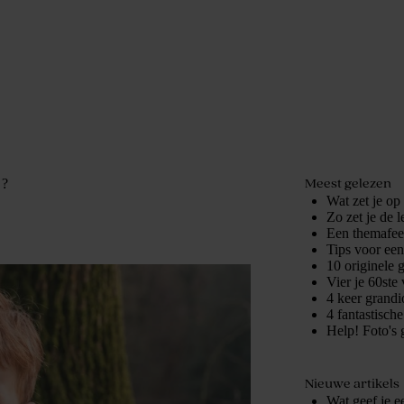
Meest gelezen
 ?
Wat zet je op
Zo zet je de 
Een themafees
Tips voor ee
10 originele 
Vier je 60ste 
4 keer grandio
4 fantastisch
Help! Foto's 
Nieuwe artikels
Wat geef je e