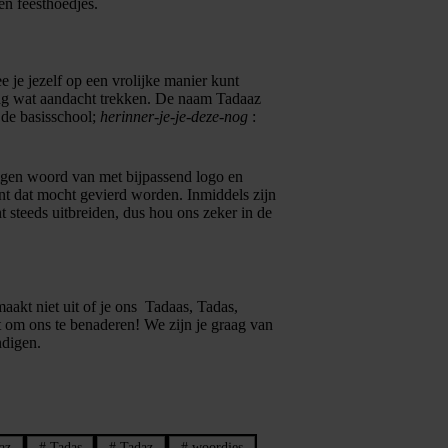
en feesthoedjes.
 je jezelf op een vrolijke manier kunt
aag wat aandacht trekken. De naam Tadaaz
 de basisschool;
herinner-je-je-deze-nog
:
eigen woord van met bijpassend logo en
t dat mocht gevierd worden. Inmiddels zijn
t steeds uitbreiden, dus hou ons zeker in de
aakt niet uit of je ons Tadaas, Tadas,
 om ons te benaderen! We zijn je graag van
ndigen.
az
#
Tadas
#
Tadaz
#
woordjes