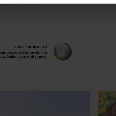
 – alles moet perfect zijn!
VOLGENDE
BERICHT
p geboortekaartjes trends: met
deze leuke kaartjes zit je goed.