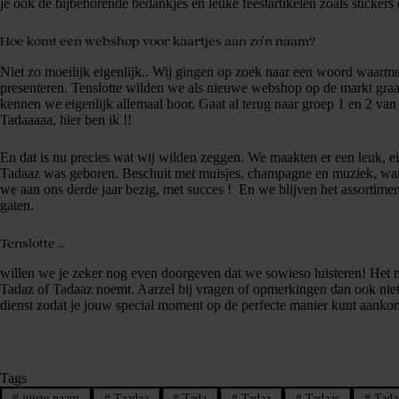
je ook de bijbehorende bedankjes en leuke feestartikelen zoals stickers 
Hoe komt een webshop voor kaartjes aan zo’n naam?
Niet zo moeilijk eigenlijk.. Wij gingen op zoek naar een woord waarmee
presenteren. Tenslotte wilden we als nieuwe webshop op de markt gr
kennen we eigenlijk allemaal hoor. Gaat al terug naar groep 1 en 2 van
Tadaaaaa, hier ben ik !!
En dat is nu precies wat wij wilden zeggen. We maakten er een leuk, 
Tadaaz was geboren. Beschuit met muisjes, champagne en muziek, wan
we aan ons derde jaar bezig, met succes ! En we blijven het assortimen
gaten.
Tenslotte …
willen we je zeker nog even doorgeven dat we sowieso luisteren! Het m
Tadaz of Tadaaz noemt. Aarzel bij vragen of opmerkingen dan ook niet
dienst zodat je jouw special moment op de perfecte manier kunt aanko
Tags
#
juiste naam
#
Taadaa
#
Tada
#
Tadaa
#
Tadaas
#
Tada