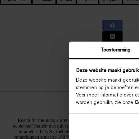
Toestemming
Deze website maakt gebruik
Deze website maakt gebruik 
stemmen op je behoeften en
Voor meer informatie over c
worden gebruikt, zie onze
C
Danielle Scheilz
Reach for the stars, surrender to the flow of life & love to the
achter sta! Samen met mijn gezin genieten van de mooie dingen i
nummer 1. Ik werk met veel plezier bij Tadaaz en help de kla
opmerkingen zodat ze 100 % tevreden zijn met het resultaat van