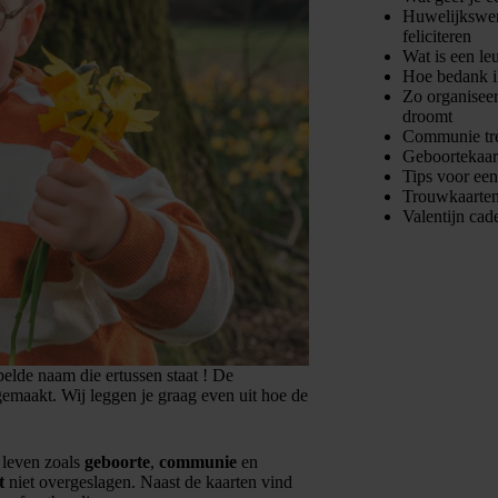
Huwelijkswens
feliciteren
Wat is een le
Hoe bedank i
Zo organiseer
droomt
Communie tre
Geboortekaart
Tips voor ee
Trouwkaarten
Valentijn cad
pelde naam die ertussen staat ! De
gemaakt. Wij leggen je graag even uit hoe de
e leven zoals
geboorte
,
communie
en
t
niet overgeslagen. Naast de kaarten vind