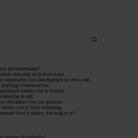
 een geboortekaartje?
leukste cadeautip op je trouwkaart.
t organiseren van uitnodigingen tot dresscode.
n prachtige communiefoto.
gastenboek ideeën voor je bruiloft.
verjaardag in stijl.
ze felicitaties voor een geboorte.
e ideeën voor je 30ste verjaardag.
gemaakt door je gasten, hoe krijg je ze?
en getuige als bedankje?