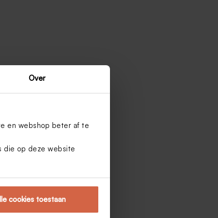
Over
te en webshop beter af te
es die op deze website
lle cookies toestaan