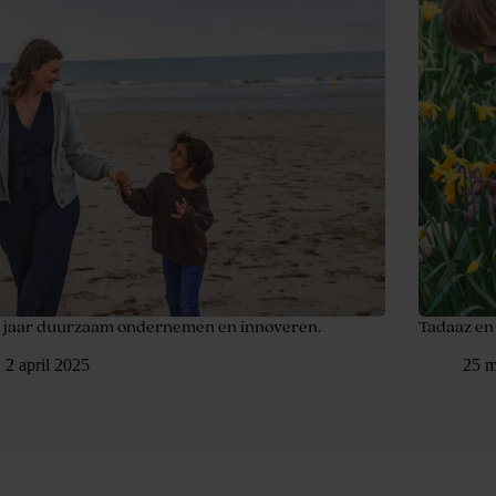
0 jaar duurzaam ondernemen en innoveren.
Tadaaz en
2 april 2025
25 m