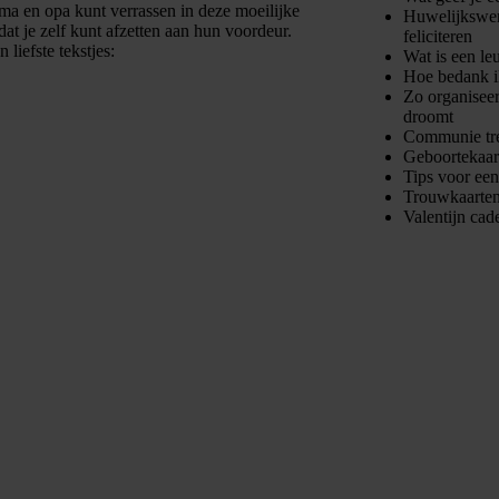
a en opa kunt verrassen in deze moeilijke
Huwelijkswens
dat je zelf kunt afzetten aan hun voordeur.
feliciteren
liefste tekstjes:
Wat is een le
Hoe bedank i
Zo organiseer
droomt
Communie tre
Geboortekaart
Tips voor ee
Trouwkaarten
Valentijn cad