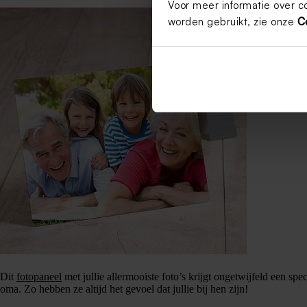
Voor meer informatie over c
worden gebruikt, zie onze
C
Dit
fotopaneel
met jullie allermooiste foto’s krijgt ongetwijfeld een spec
oma. Zo hebben ze altijd het gevoel dat jullie bij hen zijn!