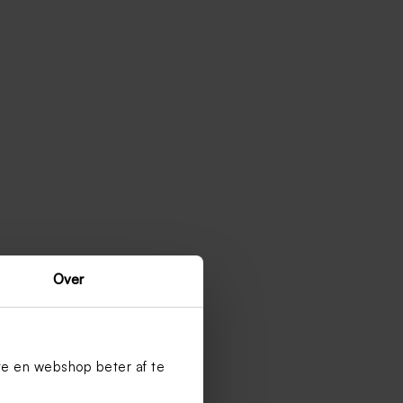
Over
te en webshop beter af te