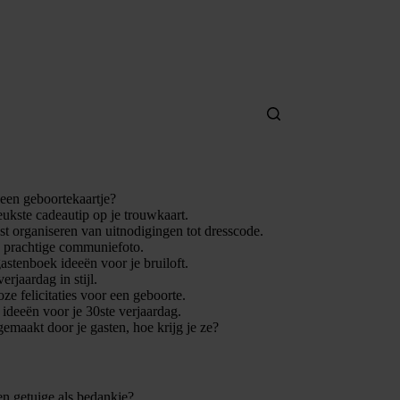
 een geboortekaartje?
leukste cadeautip op je trouwkaart.
t organiseren van uitnodigingen tot dresscode.
n prachtige communiefoto.
gastenboek ideeën voor je bruiloft.
verjaardag in stijl.
ze felicitaties voor een geboorte.
e ideeën voor je 30ste verjaardag.
gemaakt door je gasten, hoe krijg je ze?
en getuige als bedankje?