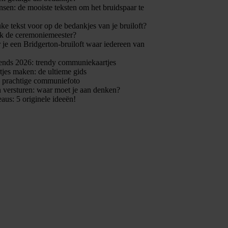
en: de mooiste teksten om het bruidspaar te
uke tekst voor op de bedankjes van je bruiloft?
k de ceremoniemeester?
 je een Bridgerton-bruiloft waar iedereen van
nds 2026: trendy communiekaartjes
jes maken: de ultieme gids
n prachtige communiefoto
 versturen: waar moet je aan denken?
eaus: 5 originele ideeën!