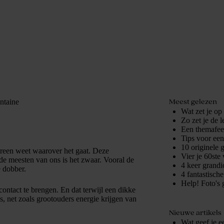
Meest gelezen
ntaine
Wat zet je op
Zo zet je de 
Een themafees
Tips voor ee
10 originele 
ereen weet waarover het gaat. Deze
Vier je 60ste 
de meesten van ons is het zwaar. Vooral de
4 keer grandio
 dobber.
4 fantastisch
Help! Foto's 
ontact te brengen. En dat terwijl een dikke
ds, net zoals grootouders energie krijgen van
Nieuwe artikels
Wat geef je e