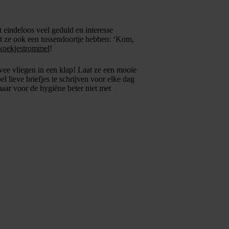
eindeloos veel geduld en interesse
dat ze ook een tussendoortje hebben: ‘Kom,
koekjestrommel
!
twee vliegen in een klap! Laat ze een mooie
 lieve briefjes te schrijven voor elke dag
maar voor de hygiëne beter niet met