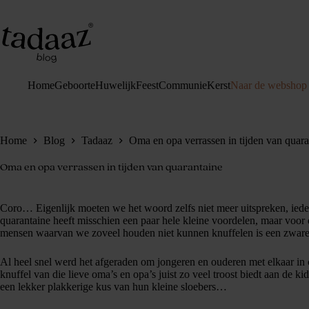
Ga
naar
de
inhoud
Home
Geboorte
Huwelijk
Feest
Communie
Kerst
Naar de webshop
Home
Blog
Tadaaz
Oma en opa verrassen in tijden van quara
Oma en opa verrassen in tijden van quarantaine
Coro… Eigenlijk moeten we het woord zelfs niet meer uitspreken, ied
quarantaine heeft misschien een paar hele kleine voordelen, maar voor 
mensen waarvan we zoveel houden niet kunnen knuffelen is een zware
Al heel snel werd het afgeraden om jongeren en ouderen met elkaar in c
knuffel van die lieve oma’s en opa’s juist zo veel troost biedt aan de ki
een lekker plakkerige kus van hun kleine sloebers…