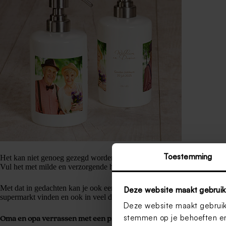
Toestemming
Het kan niet genoeg gezegd worden: was je handen zoveel mogelijk! M
Vul het met milde en verzorgende handzeep, want door dat vele wassen
Met dat in gedachten kan je ook een tweede zeeppompje vullen met vo
Deze website maakt gebruik
supermarkt vinden en ook in veel drogisterijen blijven online bestellin
Deze website maakt gebruik 
stemmen op je behoeften en
Oma en opa verrassen met een prachtig fotopaneel