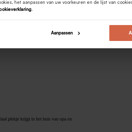
ookies, het aanpassen van uw voorkeuren en de lijst van cooki
ookieverklaring
.
Aanpassen
A
iaal plekje krijgt in het huis van opa en