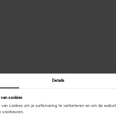
Details
et dit
zeeppompje
wordt dat een plezier!
, kan je wel eens droge handen krijgen.
edende handcrème. Die kan je vaak in de
 van cookies
gen mogelijk.
van cookies om je surfervaring te verbeteren en om de websi
 voorkeuren.