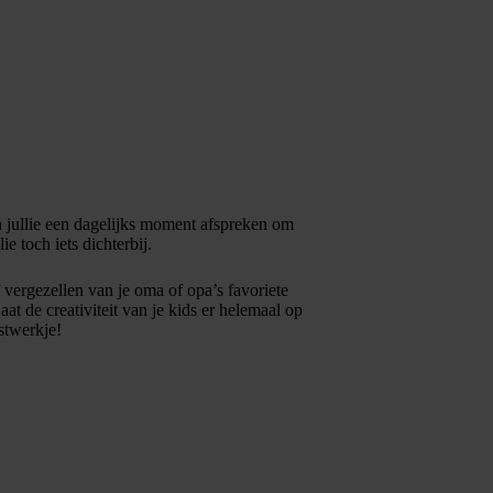
n jullie een dagelijks moment afspreken om
llie toch iets dichterbij.
 vergezellen van je oma of opa’s favoriete
t de creativiteit van je kids er helemaal op
stwerkje!