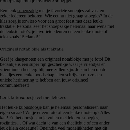
Snoepzakje met je favoriete snoepjes
Een leuk
snoepzakje
met je favoriete snoepjes zal vast en
zeker iedereen bekoren. Wie eet nu niet graag snoepjes? In de
klas zorg je sowieso voor een groot feest met deze leuke
traktatie. Personaliseer het snoepzakje helemaal naar wens met
de leukste foto’s, je favoriete kleuren en een leuke quote of
tekst zoals ‘Bedankt!’.
Origineel notablokje als traktatie
Geef je klasgenoten een origineel
notablokje
met je foto! Dit
bedankje is een super fijn geschenkje waar je vriendjes en
vriendinnen heel erg blij mee zullen zijn. Je kan hen op de
blaadjes een leuke boodschap laten schrijven om zo een
unieke herinnering te hebben aan jouw origineel
communiefeest!
Leuk kubusdoosje vol met lekkers
Het leuke
kubusdoosje
kan je helemaal personaliseren naar
eigen smaak! Wil je er een foto of een leuke quote op? Alles
kan! En het doosje kan je vullen met lekkere snoepjes,
rozijntjes… Of wat dacht je van een theelichtje of een ander
leuk klein cadeautje? Oneindig veel mogelijkheden met dit