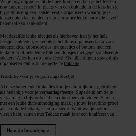
Wil je nog origineler uit de hoek komen en ben je het feesten
nog lang niet moe? In plaats van een traktatie in de klas kan je
bij je thuis nog een laatste feestje organiseren waarbij je je
klasgenoten laat genieten van een super leuke party die je zelf
helemaal kan aankleden!
Met dezelfde leuke ideetjes als hierboven kan je het hele
feestje aankleden, zeker als je het thuis organiseert. Ga voor
snoepzakjes, kubusdoosjes, magneetjes of buttons met een
leuke foto of hele leuke blikken doosjes met gepersonaliseerde
stickers! Alles kan op jouw feest! Als jullie dingen graag thuis
organiseren dan is dit de perfecte
traktatie
!
Traktatie voor je verjaardagsfeestje!
Al deze superleuke traktaties kun je natuurlijk ook gebruiken
als bedankje voor je verjaardagsfeestje. Superleuk om de je
verjaardag in bijvoorbeeld een dino-thema te vieren. Samen
met een leuke dino-uitnodiging maak je jouw feest dino-proof
als je ook de bedankjes erop afstemt. Want wat je ook te
vieren hebt, samen met Tadaaz maak je er een knalfeest van!
Naar de bedankjes >