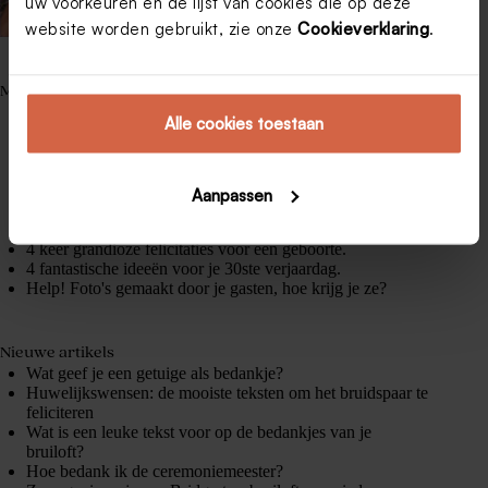
uw voorkeuren en de lijst van cookies die op deze
website worden gebruikt, zie onze
Cookieverklaring
.
Meest gelezen
Wat zet je op een geboortekaartje?
Alle cookies toestaan
Zo zet je de leukste cadeautip op je trouwkaart.
Een themafeest organiseren van uitnodigingen tot
dresscode.
Tips voor een prachtige communiefoto.
Aanpassen
10 originele gastenboek ideeën voor je bruiloft.
Vier je 60ste verjaardag in stijl.
4 keer grandioze felicitaties voor een geboorte.
4 fantastische ideeën voor je 30ste verjaardag.
Help! Foto's gemaakt door je gasten, hoe krijg je ze?
Nieuwe artikels
Wat geef je een getuige als bedankje?
Huwelijkswensen: de mooiste teksten om het bruidspaar te
feliciteren
Wat is een leuke tekst voor op de bedankjes van je
bruiloft?
Hoe bedank ik de ceremoniemeester?