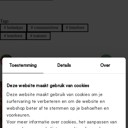
Tags
#
bedankjes
#
communiefeest
#
lentefeest
#
lentefeest
#
traktatie
VORIGE
VOLGENDE
Toestemming
Details
Over
Deze website maakt gebruik van cookies
Deze website maakt gebruik van cookies om je
surfervaring te verbeteren en om de website en
webshop beter af te stemmen op je behoeften en
voorkeuren.
Voor meer informatie over cookies, het aanpassen van