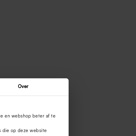
Over
te en webshop beter af te
es die op deze website