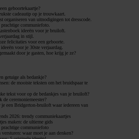
 een geboortekaartje?
leukste cadeautip op je trouwkaart.
t organiseren van uitnodigingen tot dresscode.
n prachtige communiefoto.
gastenboek ideeën voor je bruiloft.
verjaardag in stijl.
ze felicitaties voor een geboorte.
e ideeën voor je 30ste verjaardag.
gemaakt door je gasten, hoe krijg je ze?
en getuige als bedankje?
en: de mooiste teksten om het bruidspaar te
uke tekst voor op de bedankjes van je bruiloft?
k de ceremoniemeester?
 je een Bridgerton-bruiloft waar iedereen van
nds 2026: trendy communiekaartjes
jes maken: de ultieme gids
n prachtige communiefoto
 versturen: waar moet je aan denken?
eaus: 5 originele ideeën!