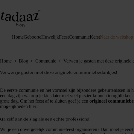
Ga
naar
de
inhoud
Home
Geboorte
Huwelijk
Feest
Communie
Kerst
Naar de webshop
Home
Blog
Communie
Verwen je gasten met deze originel
Verwen je gasten met deze originele communiebedankjes!
De eerste communie en het vormsel zijn bijzondere gebeurtenissen in
een dag zijn waarop je kids later met veel plezier kunnen terugblikken. 
grote dag. Om het feest af te sluiten geef je een
origineel
communiebe
mogelijkheden hier!
Ga zelf aan de slag als een echte professional
Wil je een onvergetelijk communiefeest organiseren? Dan moet je eers