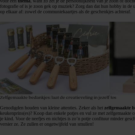
voor een
thema
, want zo zet je de persoonlijkheid van je zoon of doch
fotografie of is je zoon gek op muziek? Zorg dan dat hun hobby in de 
op elkaar af: zowel de communiekaartjes als de geschenkjes achteraf.
Zelfgemaakte bedankjes: laat de creatieveling in jezelf los
Genodigden houden van kleine attenties. Zeker als het
zelfgemaakte 
keukenprins(es)? Koop dan enkele potjes en vul ze met zelfgemaakte c
je kind. Voor de neefjes en nichtjes is zo’n potje confituur minder ges
versier ze. Ze zullen er ongetwijfeld van smullen!