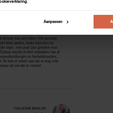
ookieverklaring
.
Aanpassen
A
Een droom van een baby! Het grootste
met hem spelen, leuke kleertjes en
sche man - een paar jaar geleden was
Tadaaz mocht al deel uitmaken van al
psuikerdoosjes en bedankkaartjes...
t. Ik ben er zeker van dat er nog vele
naar uit om die te vieren!
VOLGENDE
BERICHT