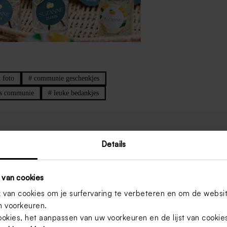
 foto
#
communie geschenkjes
es communie
#
leuke bedankjes
Details
 van cookies
van cookies om je surfervaring te verbeteren en om de websi
 voorkeuren.
ookies, het aanpassen van uw voorkeuren en de lijst van cooki