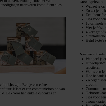
ter in de verf. Houdt je dochter van
Meest gelezen
uitnodigingen naar voren komt. Stem alles
Wat zet je op
Zo zet je de 
Een themafees
Tips voor ee
10 originele 
Vier je 60ste 
4 keer grandio
4 fantastisch
Help! Foto's 
Nieuwe artikels
Wat geef je e
Huwelijkswens
feliciteren
Wat is een le
Hoe bedank i
Zo organiseer
droomt
bedankjes
zijn. Ben je een echte
Communie tre
onfituur. Kleef er een communiefoto op van
Geboortekaart
chikt. Bak voor hen enkele cupcakes en
Tips voor ee
Trouwkaarten
Valentijn cad