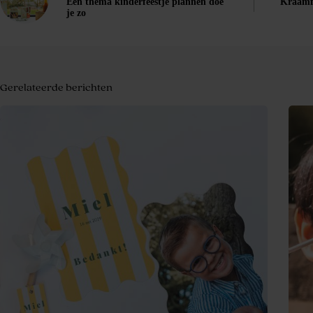
Een thema kinderfeestje plannen doe
Kraamfe
je zo
Gerelateerde berichten