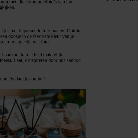
lbum met alle communiefoto’s van hun
gkijken.
akjes
met bijpassende foto maken. Ook in
een doosje in de favoriete kleur van je
iseerd magneetje met
foto.
lf badzout kan je heel makkelijk
stbeest. Laat je inspireren door ons aanbod
mmuniebedankjes online!