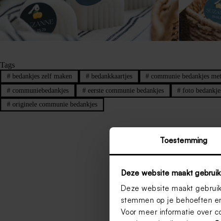
Tags
#
bedankjes zelf maken
#
bedankkaartjes
#
communie bedankjes met
#
communiebedankjes
#
eerste communie bedankjes
#
foto bedankj
#
originele communie bedankjes
Toestemming
Deze website maakt gebruik
Deze website maakt gebruik 
stemmen op je behoeften en
Voor meer informatie over c