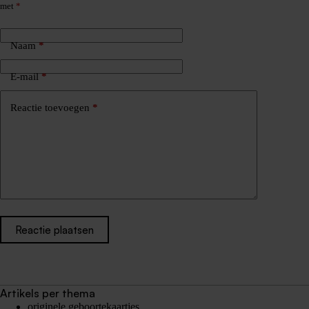
met
*
Naam
*
E-mail
*
Reactie toevoegen
*
Reactie plaatsen
Artikels per thema
originele geboortekaartjes