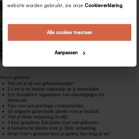
website worden gebruikt, zie onze
Cookieverklaring
.
Alle cookies toestaan
Aanpassen
Meest gelezen
Wat zet je op een geboortekaartje?
Zo zet je de leukste cadeautip op je trouwkaart.
Een themafeest organiseren van uitnodigingen tot
dresscode.
Tips voor een prachtige communiefoto.
10 originele gastenboek ideeën voor je bruiloft.
Vier je 60ste verjaardag in stijl.
4 keer grandioze felicitaties voor een geboorte.
4 fantastische ideeën voor je 30ste verjaardag.
Help! Foto's gemaakt door je gasten, hoe krijg je ze?