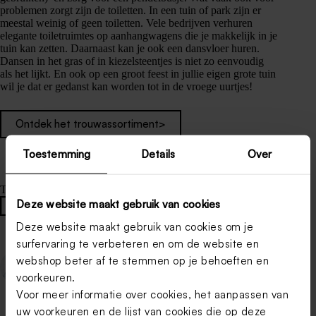
problemen zorgt zijn de toiletten. In een tuin of park zijn er
meestal weinig of geen toiletten. Vele bedrijven verhuren
elegante toiletruimtes op aanhangwagens die je makkelijk in je
tuin kan zetten. Daarnaast kan je ook een dansvloer huren.
Dansen in het gras of in kiezelsteentjes is niet zo eenvoudig
als het lijkt. En ook op een groot feest in jullie eigen grote tuin
wil je dat er gedanst kan worden tot in de vroege uurtjes!
Ontdek het trouwassortiment>
Toestemming
Details
Over
Tags
Deze website maakt gebruik van cookies
#
tuinfeest
Deze website maakt gebruik van cookies om je
surfervaring te verbeteren en om de website en
webshop beter af te stemmen op je behoeften en
VORIGE
VOLGENDE
voorkeuren.
Voor meer informatie over cookies, het aanpassen van
uw voorkeuren en de lijst van cookies die op deze