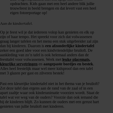
opdrachten. Kids gaan met een heel andere blik jullie
trouwfeest in beeld brengen en dat levert vast een heel
eigen fotoreportage op!
Aan de kindertafel.
Op je feest wil je dat iedereen volop kan genieten en elk op
zijn of haar tempo. Het spreekt voor zich dat volwassenen
graag langer tafelen en het menu een stuk uitgebreider zal zijn
dan bij kinderen. Daarom is
een afzonderlijke kindertafel
zeker een goed idee voor een kindvriendelijke bruiloft. De
aankleding van zo’n tafel is ook helemaal anders dan de
feesttafel voor volwassenen. Werk met
leuke placemats
,
kleurijke
servetringen
en
aangepaste bordjes en bestek
.
Alles heel feestelijk maar wel meer kidsproof dan een tafel
met 3 glazen per gast en zilveren bestek!
Past een kleurrijke kindertafel niet in het thema van je bruiloft?
Zet deze tafel dan ergens aan de rand van de zaal of in een
apart zaaltje waar ook kinderanimatie voorzien wordt. Staat de
tafel wat ver weg van de ouders? Voorzie dan ook iemand die
bij de kinderen blijft. Zo kunnen de ouders met een gerust hart
genieten van jullie bruiloft met kinderen.