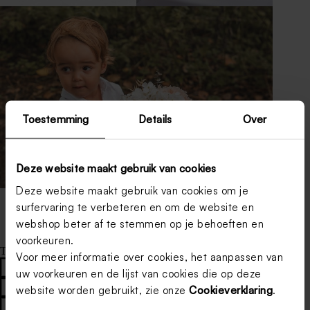
Toestemming
Details
Over
Deze website maakt gebruik van cookies
Deze website maakt gebruik van cookies om je
surfervaring te verbeteren en om de website en
webshop beter af te stemmen op je behoeften en
voorkeuren.
Tags
Voor meer informatie over cookies, het aanpassen van
#
Huwelijk
#
Huwelijk
#
huwelijksfeest ideeen
uw voorkeuren en de lijst van cookies die op deze
#
ideeën trouwfeest
#
trouwfeest
#
trouwfeest
website worden gebruikt, zie onze
Cookieverklaring
.
#
trouwfeest organiseren tips