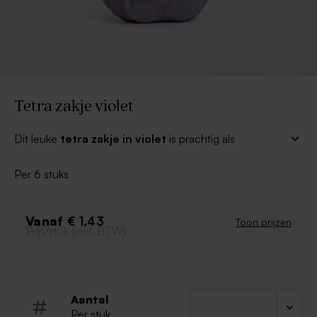
Tetra zakje violet
Dit leuke
tetra zakje in violet
is prachtig als
trouwbedankje! Vul de zakjes met lekkere snoepjes,
suikerbonen of een ander item dat past bij jullie
Per 6 stuks
bruiloftsassortiment.
Afmetingen: 20 x 20 cm
Vanaf
€ 1,43
Toon prijzen
Personaliseer met een label
Prijs/stuk (incl. BTW)
Vul met snoep of suikerbonen
Aantal
Per stuk