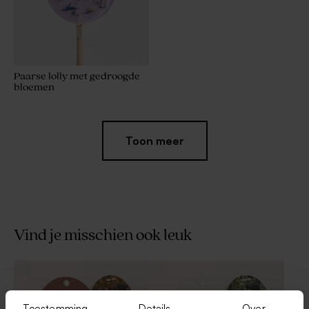
Paarse lolly met gedroogde
bloemen
Toon meer
Vind je misschien ook leuk
Zeepvlokken bubblegum
De Bock dragees lila 1kg (±
240 stuks)
Toestemming
Details
Over