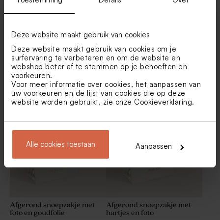
Deze website maakt gebruik van cookies
Deze website maakt gebruik van cookies om je
surfervaring te verbeteren en om de website en
webshop beter af te stemmen op je behoeften en
Afgerond snoepzakje
Origineel snoepzakje met
voorkeuren.
terracotta met foto,
foto en minimalistisch
Voor meer informatie over cookies, het aanpassen van
lijntekening, namen en
ontwerp
uw voorkeuren en de lijst van cookies die op deze
datum
website worden gebruikt, zie onze
Cookieverklaring
.
Alle cookies toestaan
Aanpassen
Afgerond snoepzakje met
Afgerond snoepzakje met
foto en goudfolie
hartjes en foto