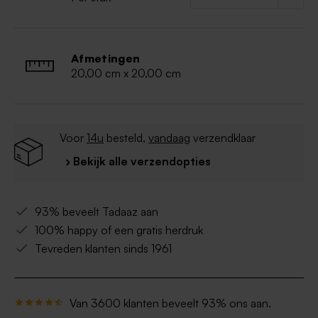
Afmetingen
20,00 cm x 20,00 cm
Voor
14u
besteld,
vandaag
verzendklaar
› Bekijk alle verzendopties
93% beveelt Tadaaz aan
100% happy of een gratis herdruk
Tevreden klanten sinds 1961
Van 3600 klanten beveelt 93% ons aan.