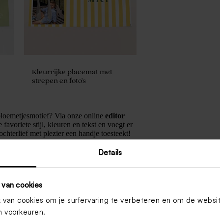
Kleurrijke placemat met
strepen en foto's
k bloemetjesmotief? Via onze online
editor
avoriete stijl, kleuren en tekst en voegt er
chterlief met plezier een handje toesteekt!
ers
of
communiekaartje
met hetzelfde motief
Details
 van cookies
En wat is feestelijker dan een
slinger
aan je
 je feestlocatie een speelse look.
van cookies om je surfervaring te verbeteren en om de websi
n verwerken.
Leuk én duurzaam
, want de
 voorkeuren.