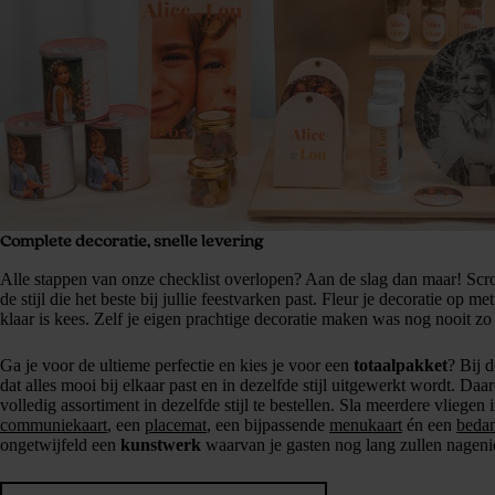
Complete decoratie, snelle levering
Alle stappen van onze checklist overlopen? Aan de slag dan maar! Scroll
de stijl die het beste bij jullie feestvarken past. Fleur je decoratie op me
klaar is kees. Zelf je eigen prachtige decoratie maken was nog nooit zo
Ga je voor de ultieme perfectie en kies je voor een
totaalpakket
? Bij d
dat alles mooi bij elkaar past en in dezelfde stijl uitgewerkt wordt. Da
volledig assortiment in dezelfde stijl te bestellen. Sla meerdere vliege
communiekaart
, een
placemat
, een bijpassende
menukaart
én een
beda
ongetwijfeld een
kunstwerk
waarvan je gasten nog lang zullen nageni