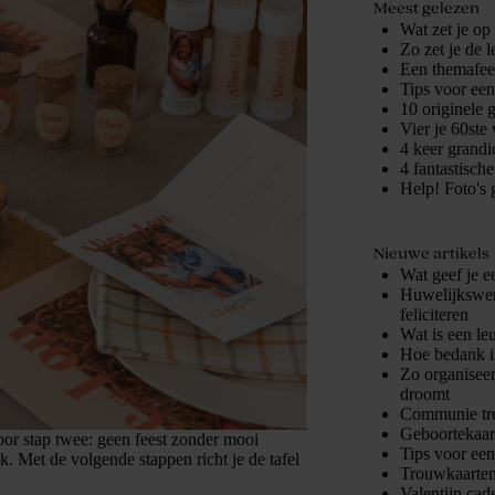
Meest gelezen
Wat zet je op
Zo zet je de 
Een themafees
Tips voor ee
10 originele 
Vier je 60ste 
4 keer grandio
4 fantastisch
Help! Foto's 
Nieuwe artikels
Wat geef je e
Huwelijkswens
feliciteren
Wat is een le
Hoe bedank i
Zo organiseer
droomt
Communie tre
Geboortekaart
oor stap twee: geen feest zonder mooi
Tips voor ee
ek. Met de volgende stappen richt je de tafel
Trouwkaarten
Valentijn cad