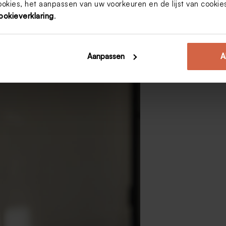
ookies, het aanpassen van uw voorkeuren en de lijst van cooki
ookieverklaring
.
Aanpassen
A