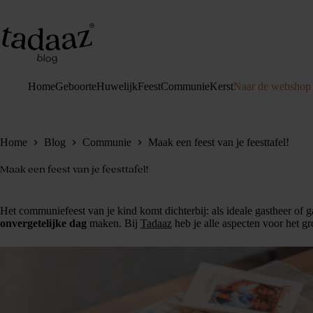
Ga
naar
de
inhoud
Home
Geboorte
Huwelijk
Feest
Communie
Kerst
Naar de webshop
Home
Blog
Communie
Maak een feest van je feesttafel!
Maak een feest van je feesttafel!
Het communiefeest van je kind komt dichterbij: als ideale gastheer of 
onvergetelijke dag
maken. Bij
Tadaaz
heb je alle aspecten voor het gr