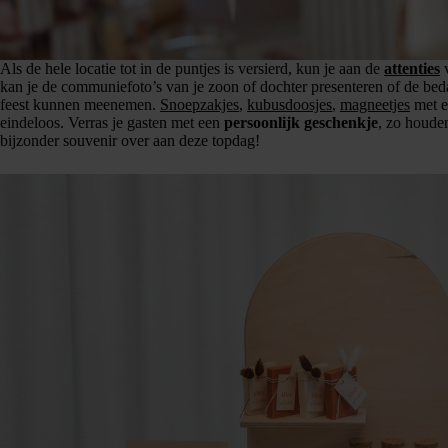
Als de hele locatie tot in de puntjes is versierd, kun je aan de
attenties
v
kan je de communiefoto’s van je zoon of dochter presenteren of de beda
feest kunnen meenemen.
Snoepzakjes
,
kubusdoosjes
,
magneetjes
met e
eindeloos. Verras je gasten met een
persoonlijk geschenkje
, zo houden
bijzonder souvenir over aan deze topdag!