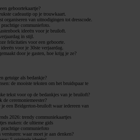
 een geboortekaartje?
leukste cadeautip op je trouwkaart.
t organiseren van uitnodigingen tot dresscode.
n prachtige communiefoto.
gastenboek ideeën voor je bruiloft.
verjaardag in stijl.
ze felicitaties voor een geboorte.
e ideeën voor je 30ste verjaardag.
gemaakt door je gasten, hoe krijg je ze?
en getuige als bedankje?
en: de mooiste teksten om het bruidspaar te
uke tekst voor op de bedankjes van je bruiloft?
k de ceremoniemeester?
 je een Bridgerton-bruiloft waar iedereen van
nds 2026: trendy communiekaartjes
jes maken: de ultieme gids
n prachtige communiefoto
 versturen: waar moet je aan denken?
eaus: 5 originele ideeën!