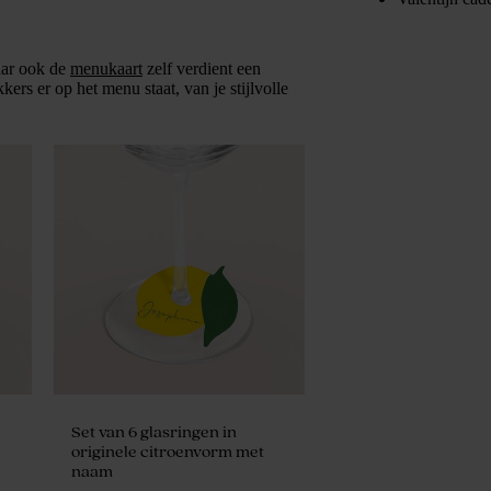
aar ook de
menukaart
zelf verdient een
kers er op het menu staat, van je stijlvolle
Set van 6 glasringen in
originele citroenvorm met
naam