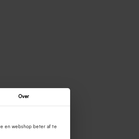
Over
te en webshop beter af te