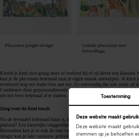
Placemat jungle design
Unieke placemat met
fotocollage
Kleedt je kind zich graag stoer of verkiest hij of zij liever een klassie
kun je de placemats helemaal naar je eigen smaak ontwerpen. Je kiest je f
eventueel nog een leuke foto aan toe. Zo eenvoudig dat ook zoon- of do
Combineer deze gepersonaliseerde placemats met een
menukaart
,
stick
om het feest helemaal af te maken.
Toestemming
Zorg voor de final touch
Deze website maakt gebruik
Nu de feesttafel helemaal klaar is, kun je beginnen aan de final touch. 
plafond? Een kleurrijke vlaggenlijn maakt je setting helemaal af en geeft
Deze website maakt gebruik 
Bovendien kan je er ook de foto van je kind of een leuke boodschap i
stemmen op je behoeften en
slinger kan je later opnieuw gebruiken voor verjaardagsfeestjes.