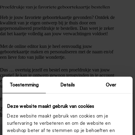
Proefdrukje van je favoriete geboortekaartje bestellen
Heb je jouw favoriete geboortekaartje gevonden? Ontdek de
kwaliteit van je eigen ontwerp bij je thuis door een
gepersonaliseerd proefdrukje te bestellen. Dan weet je zeker
dat het kaartje volledig aan jouw verwachtingen voldoet!
Met de online editor kun je heel eenvoudig jouw
geboortekaartje maken en personaliseren met de naam en/of
een lieve foto van jullie wondertje.
Dus … overtuig jezelf en bestel een proefdrukje van jouw
creatie! Je kan je ontwerp gewoon terugvinden in je account
en later opnieuw bekijken. Dan kun je straks makkelijk en
Toestemming
Details
Over
snel jouw geboortekaartjes bestellen.
Bijpassende doopsuiker voor een harmonieus geheel
Deze website maakt gebruik van cookies
Zorg voor een echt wauw-effect en ga voor bijpassende
bedankjes
en
bedankkaartjes
in safari thema!
Deze website maakt gebruik van cookies om je
surfervaring te verbeteren en om de website en
webshop beter af te stemmen op je behoeften en