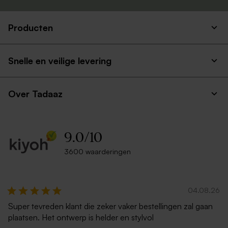
Producten
Witte zelfklevende
Ecru zelfklevende envelop
enveloppe met rechte klep
rechte klep
Snelle en veilige levering
Over Tadaaz
9.0
/
10
3600 waarderingen
Trendy ecru envelop
Rode envelop
04.08.26
Super tevreden klant die zeker vaker bestellingen zal gaan
plaatsen. Het ontwerp is helder en stylvol