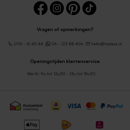
Vragen of opmerkingen?
Zachtroze lange envelop met
Roestbruine lange envelop
puntklep
met puntklep
0115 - 61 45 44
06 - 123 88 406
hello@tadaaz.nl
Openingstijden klantenservice
Ma-Vr: 9u tot 12u30 - 13u tot 15u30
Lange envelop zilver metallic