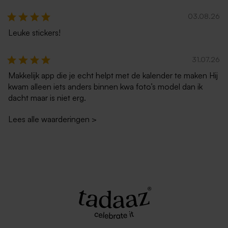
03.08.26
Leuke stickers!
Envelop in ecru met
Lange eucalyptus envelop
puntklep
met puntklep
31.07.26
Makkelijk app die je echt helpt met de kalender te maken Hij
kwam alleen iets anders binnen kwa foto’s model dan ik
dacht maar is niet erg.
Lees alle waarderingen
>
Lange envelop gerecycleerd
Donkerblauwe lange envelop
papier
met puntklep