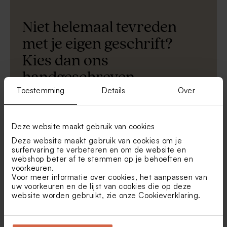
Niet helemaal tevreden
met je eigen geschrift?
Kies dan ons
handgeschreven
Toestemming
Details
Over
lettertype.
Is het resultaat toch niet helemaal zoals
Deze website maakt gebruik van cookies
je had gehoopt, of wil je echt een
Deze website maakt gebruik van cookies om je
surfervaring te verbeteren en om de website en
kinderhandschrift
nabootsen? Kies dan
webshop beter af te stemmen op je behoeften en
in onze editor voor
het lettertype
voorkeuren.
Voor meer informatie over cookies, het aanpassen van
'Bimbo'
. Zo behoud je toch het
uw voorkeuren en de lijst van cookies die op deze
persoonlijke gevoel van een
website worden gebruikt, zie onze
Cookieverklaring
.
handgeschreven tekst, zonder dat je
telkens opnieuw moet beginnen tot het