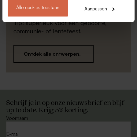
perfect is.
Alle cookies toestaan
Aanpassen
Tip: superleuk voor een geboorte,
communie- of lentefeest.
Ontdek alle ontwerpen.
Schrijf je in op onze nieuwsbrief en blijf
up to date. Krijg 5% korting.
Voornaam
E-mail