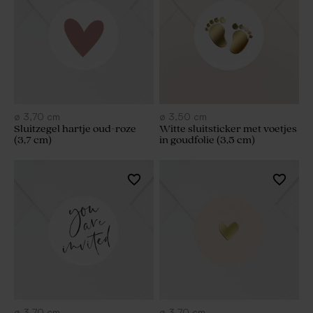
ø
3,70
cm
ø
3,50
cm
Sluitzegel hartje oud-roze
Witte sluitsticker met voetjes
(3,7 cm)
in goudfolie (3,5 cm)
ø
3,70
cm
ø
3,70
cm