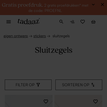
Gratis proefdruk.
2 gratis proefdrukken* met
de code: PROEFNL
eigen ontwerp
→
stickers
→
sluitzegels
Sluitzegels
FILTER OP
SORTEREN OP