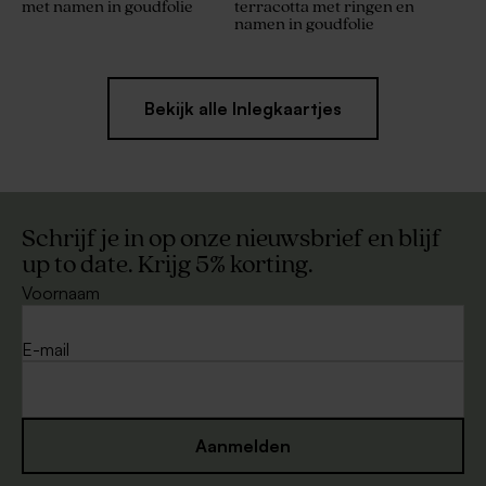
met namen in goudfolie
terracotta met ringen en
namen in goudfolie
Bekijk alle Inlegkaartjes
Schrijf je in op onze nieuwsbrief en blijf
up to date. Krijg 5% korting.
Voornaam
E-mail
Aanmelden