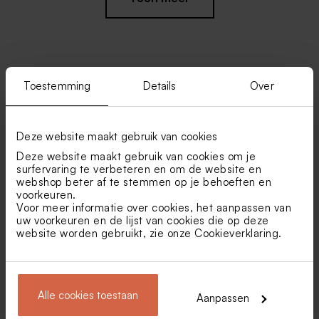
Toestemming
Details
Over
Vind je misschien ook leuk
Roze lint large katoen
Gepersonaliseerd potlood
met roze suède strik
Deze website maakt gebruik van cookies
Deze website maakt gebruik van cookies om je
surfervaring te verbeteren en om de website en
webshop beter af te stemmen op je behoeften en
voorkeuren.
Voor meer informatie over cookies, het aanpassen van
uw voorkeuren en de lijst van cookies die op deze
website worden gebruikt, zie onze
Cookieverklaring
.
Chique receptiekaartje met
Receptiekaartje met vintage
weelderige bloemen
bloemen
Alle cookies toestaan
Ambachtelijk rond zeepje
De Bock lentilles marmer
Aanpassen
wit met goudsbloem
goud 1kg (± 1120 stuks)