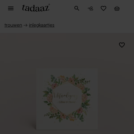
trouwen
→
inlegkaartjes