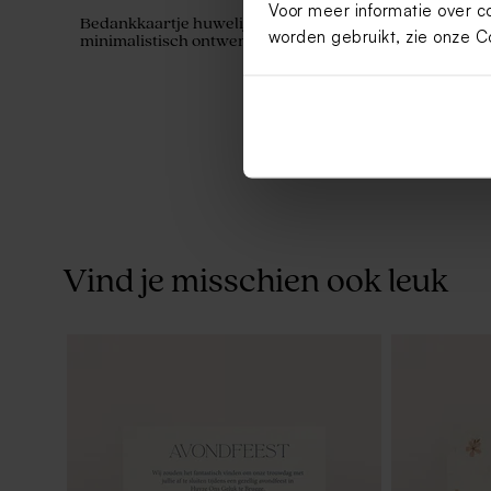
Voor meer informatie over c
Bedankkaartje huwelijk met foto en
Set van 12 
worden gebruikt, zie onze
C
minimalistisch ontwerp met bloem
badbom - g
Vind je misschien ook leuk
Set met 27 trouwbedankjes groen
Bellenblaas