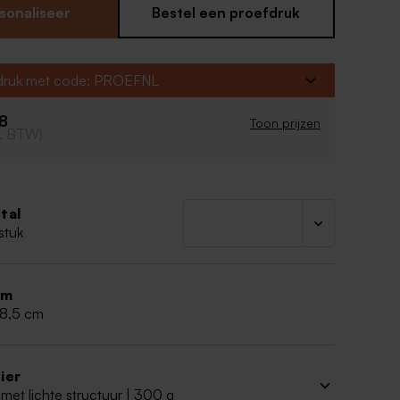
leuren en lettertypes aan in de editor naar jullie
sonaliseer
Bestel een proefdruk
fdruk met code: PROEFNL
08
Toon prijzen
cl. BTW)
tal
stuk
rm
 8,5 cm
ier
met lichte structuur | 300 g