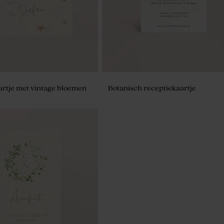
rtje met vintage bloemen
Botanisch receptiekaartje
e voor geurstokjes