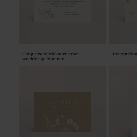
Chique receptiekaartje met
Receptiekaa
weelderige bloemen
Kaarsje regenboog sage green
Groen flesj