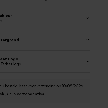
iekleur
n
htergrond
aaz Logo
 Tadaaz logo
 u besteld, klaar voor verzending op
10/08/2026
Bekijk alle verzendopties