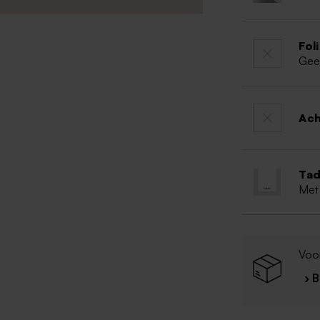
Fol
Gee
Ac
Tad
Met
Voor
› 