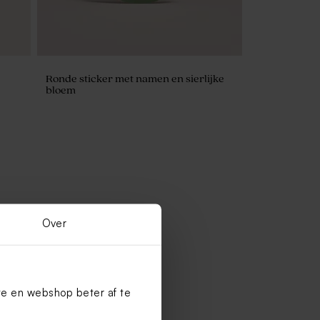
Ronde sticker met namen en sierlijke
bloem
Over
te en webshop beter af te