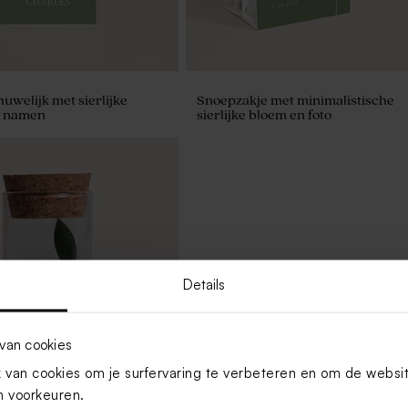
uwelijk met sierlijke
Snoepzakje met minimalistische
n namen
sierlijke bloem en foto
Details
van cookies
van cookies om je surfervaring te verbeteren en om de websi
 voorkeuren.