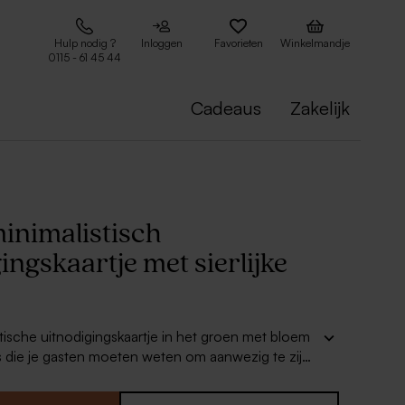
Hulp nodig ?
Inloggen
Favorieten
Winkelmandje
0115 - 61 45 44
Cadeaus
Zakelijk
inimalistisch
ingskaartje met sierlijke
stische uitnodigingskaartje in het groen met bloem
ils die je gasten moeten weten om aanwezig te zijn
 Het kaartje heeft een minimalistisch design en
fect met de matching trouwkaart, bedankjes en