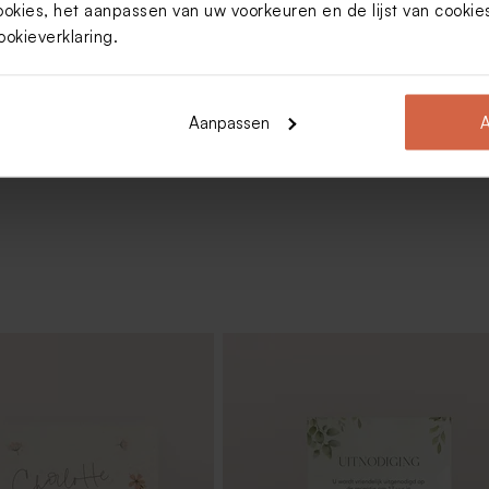
ookies, het aanpassen van uw voorkeuren en de lijst van cooki
bedankjes met badzout en
ookieverklaring
.
roen
Aanpassen
A
Toon meer
 groen
Sage green lint smal katoen