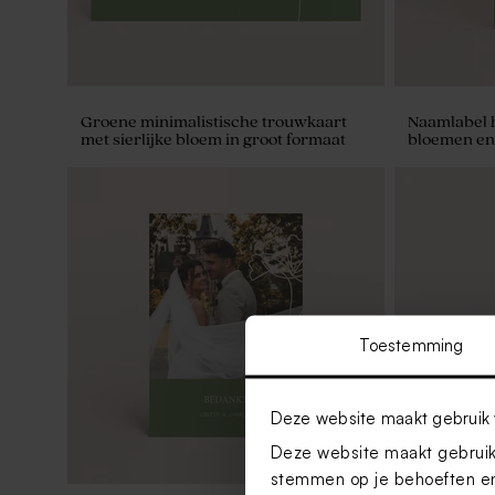
Groene minimalistische trouwkaart
Naamlabel h
met sierlijke bloem in groot formaat
bloemen e
Toestemming
Deze website maakt gebruik 
Deze website maakt gebruik 
stemmen op je behoeften en