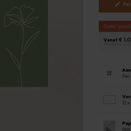
decoratie. Pas k
Per
eigen stijl.
Gratis* proe
€ 1,
Vanaf
Prijs/stuk (in
Aan
Per 
Vo
12 x
Pap
Mat 