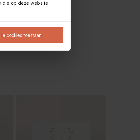
es die op deze website
lle cookies toestaan
Set van 12 trouwbedankjes met
badzout en badbom - lichtgroen