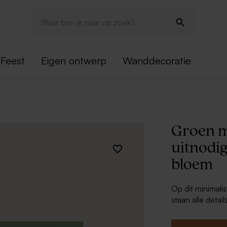
Feest
Eigen ontwerp
Wanddecoratie
Groen m
uitnodig
bloem
Op dit minimali
staan alle deta
op jullie feest.
combineert per