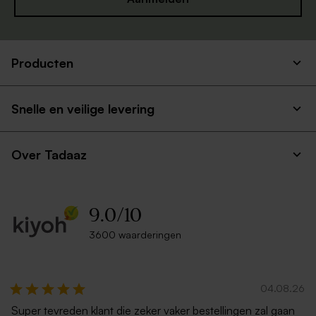
Producten
Witte vierkante envelop
Mintgroene envelop met
puntklep (14 x 12,5 cm)
Snelle en veilige levering
Over Tadaaz
9.0
/
10
3600 waarderingen
Metallic zilver envelop
Lichtblauwe envelop
04.08.26
Super tevreden klant die zeker vaker bestellingen zal gaan