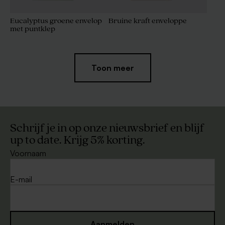
Eucalyptus groene envelop
Bruine kraft enveloppe
met puntklep
Toon meer
Schrijf je in op onze nieuwsbrief en blijf
up to date. Krijg 5% korting.
Voornaam
Zachtroze envelop
Bruine envelop
E-mail
Aanmelden