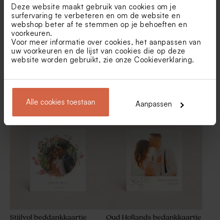
Deze website maakt gebruik van cookies om je
surfervaring te verbeteren en om de website en
webshop beter af te stemmen op je behoeften en
voorkeuren.
Voor meer informatie over cookies, het aanpassen van
uw voorkeuren en de lijst van cookies die op deze
website worden gebruikt, zie onze
Cookieverklaring
.
Fleurig beddankkaartje
Bedankkaartje huwelijk met
Transparante doosjes
Ronde transparante doosjes
bruiloft met foto en bloemen
foto en minimalistisch
langwerpig
Alle cookies toestaan
Aanpassen
ontwerp met bloem
Stijlvol beddankkaartje
Oud Hollands bedankkaartje