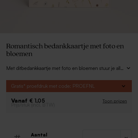
Romantisch bedankkaartje met foto en
bloemen
Met ditbedankkaartje met foto en bloemen stuur je alle
gasten het perfecte dankwoordje na jullie prachtige
dag. Upload jullie allermooiste trouwfoto en verras met
Gratis* proefdruk met code: PROEFNL
dit leuke kaartje. Leuk dat het helemaal matcht met je
trouwkaarten!
Vanaf
€ 1,05
Toon prijzen
Prijs/stuk (incl. BTW)
Aantal