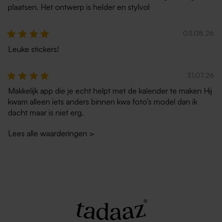
plaatsen. Het ontwerp is helder en stylvol
03.08.26
Leuke stickers!
Envelop framboos roze
Rode enveloppe
31.07.26
Makkelijk app die je echt helpt met de kalender te maken Hij
kwam alleen iets anders binnen kwa foto’s model dan ik
dacht maar is niet erg.
Lees alle waarderingen
>
Lichtroze envelop
Felblauwe envelop