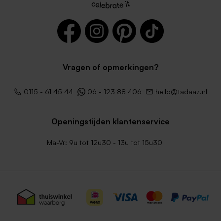
Kleine envelop ecru
Envelop met puntklep in
Vragen of opmerkingen?
gerecycleerd papier
0115 - 61 45 44
06 - 123 88 406
hello@tadaaz.nl
Openingstijden klantenservice
Ma-Vr: 9u tot 12u30 - 13u tot 15u30
Roestbruine envelop
Terra envelop met puntklep
vierkant met puntklep