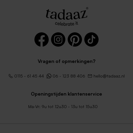
Vragen of opmerkingen?
Lichtroze envelop
Felblauwe envelop
0115 - 61 45 44
06 - 123 88 406
hello@tadaaz.nl
Openingstijden klantenservice
Ma-Vr: 9u tot 12u30 - 13u tot 15u30
Envelop met puntklep in
Terra envelop met puntklep