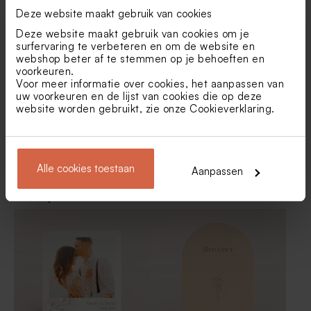
bloemenkrans, foto en
bruiloft met foto en bloemen
Deze website maakt gebruik van cookies
goudfolie
Romantische naamsticker
Romantisch
Deze website maakt gebruik van cookies om je
met kleurrijke bloemen en
ceremonieboekje met
surfervaring te verbeteren en om de website en
initialen in folie (3,7 cm)
bloemenkrans en initialen in
webshop beter af te stemmen op je behoeften en
holografische folie
voorkeuren.
Voor meer informatie over cookies, het aanpassen van
uw voorkeuren en de lijst van cookies die op deze
website worden gebruikt, zie onze
Cookieverklaring
.
Alle cookies toestaan
Aanpassen
Bedankkaartje huwelijk met
Stijlvol beddankkaartje
foto en minimalistisch
bruiloft met bloemenkrans
ontwerp met bloem
en foto
Romantische servetring met
Romantisch naamkaartje
kleurrijke bloemenkrans en
met kleurrijke bloemen
initialen