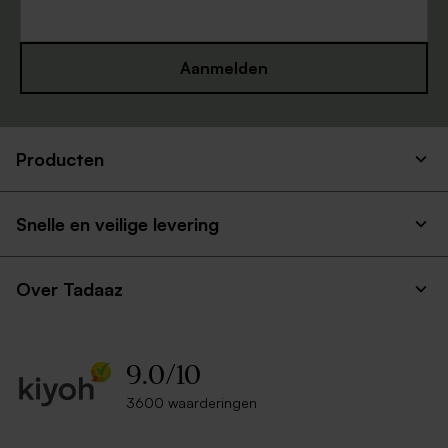
Aanmelden
Producten
Witte vierkante envelop
Bruine kraft enveloppe
Snelle en veilige levering
Over Tadaaz
9.0
/
10
3600 waarderingen
Mintgroene envelop met
Bruine envelop
puntklep (14 x 12,5 cm)