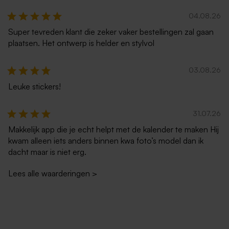
04.08.26
Super tevreden klant die zeker vaker bestellingen zal gaan
plaatsen. Het ontwerp is helder en stylvol
03.08.26
Leuke stickers!
Metallic zilver envelop
Lichtblauwe envelop
31.07.26
Makkelijk app die je echt helpt met de kalender te maken Hij
kwam alleen iets anders binnen kwa foto’s model dan ik
dacht maar is niet erg.
Lees alle waarderingen
>
Envelop framboos roze
Rode enveloppe