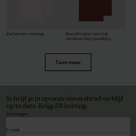
Zachtroze envelop
Roestbruine envelop
vierkant met puntklep
Toon meer
Schrijf je in op onze nieuwsbrief en blijf
up to date. Krijg 5% korting.
Voornaam
Eucalyptus groene envelop
Kleine envelop ecru
met puntklep
E-mail