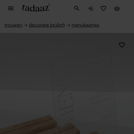
trouwen
→
decoratie bruiloft
→
menukaartjes