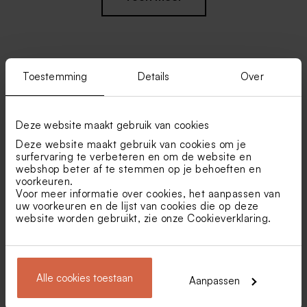
Toestemming
Details
Over
Vind je misschien ook leuk
Ronde transparante doosjes
Kaarsje in glazen potje met
Deze website maakt gebruik van cookies
kurken deksel
Deze website maakt gebruik van cookies om je
surfervaring te verbeteren en om de website en
webshop beter af te stemmen op je behoeften en
voorkeuren.
Voor meer informatie over cookies, het aanpassen van
uw voorkeuren en de lijst van cookies die op deze
website worden gebruikt, zie onze
Cookieverklaring
.
Chique menukaart wit met
Witte menukaart minimal
namen in goudfolie
Alle cookies toestaan
Aanpassen
Biologische
Set van 6 glazen potjes met
bloembommetjes beige per
kurk sluiting met initialen op
25 stuks
het glas