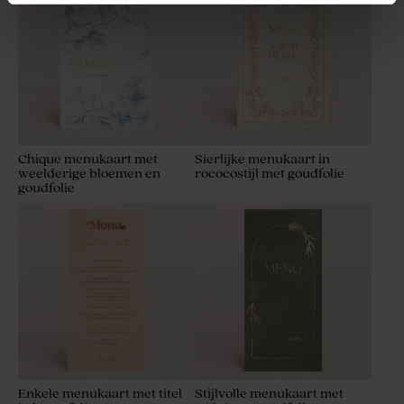
Chique menukaart met
Sierlijke menukaart in
weelderige bloemen en
rococostijl met goudfolie
goudfolie
Creamkleurige zeepjes -
Glazen spray flesje met
Avène
houten dop
Enkele menukaart met titel
Stijlvolle menukaart met