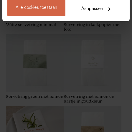
Alle cookies toestaan
Aanpassen
Witte servetring minimal
Servetring in kalkpapier met
foto
Servetring groen met namen
Servetring met namen en
hartje in goudkleur