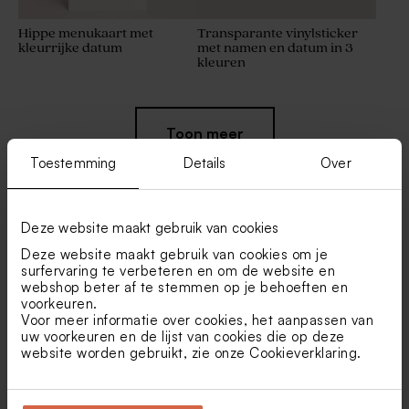
Hippe menukaart met
Transparante vinylsticker
kleurrijke datum
met namen en datum in 3
kleuren
Nieuw
Nieuw
Toon meer
Toestemming
Details
Over
Deze website maakt gebruik van cookies
Deze website maakt gebruik van cookies om je
Vind je misschien ook leuk
surfervaring te verbeteren en om de website en
webshop beter af te stemmen op je behoeften en
Ronde sticker met datum in
Bedankkaartje bruiloft met
voorkeuren.
3 kleuren
foto en kleurrijke datum
Voor meer informatie over cookies, het aanpassen van
uw voorkeuren en de lijst van cookies die op deze
website worden gebruikt, zie onze
Cookieverklaring
.