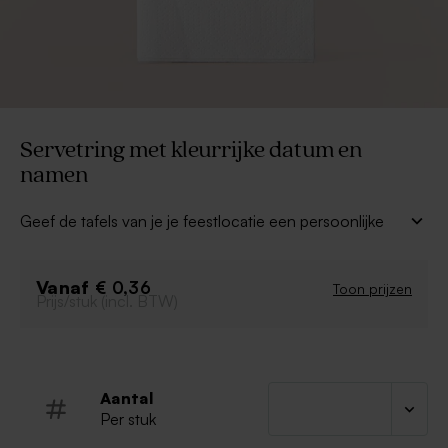
Servetring met kleurrijke datum en
namen
Geef de tafels van je je feestlocatie een persoonlijke
touch met deze elegante
servetringen met
kleurrijke datum en namen
. De band is bedrukt met
Vanaf
jullie namen en trouwdatum, perfect voor een
€ 0,36
Toon prijzen
Prijs/stuk (incl. BTW)
trouwfeest.
Volledig
personaliseerbaar
Met trendy kleuren
Perfect voor jullie trouwdag
Aantal
Per stuk