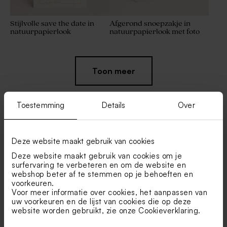
Stijlvolle save the date in
Afgerond snoepzakje in
natuurpapierlook
natuurpapierlook met foto
Toon meer
Toestemming
Details
Over
Vind je misschien ook leuk
Deze website maakt gebruik van cookies
Deze website maakt gebruik van cookies om je
Kubusdoosje in
Stijlvolle menukaart met
surfervaring te verbeteren en om de website en
natuurpapierlook met foto's
boog in natuurpapierlook
webshop beter af te stemmen op je behoeften en
en namen
voorkeuren.
Voor meer informatie over cookies, het aanpassen van
uw voorkeuren en de lijst van cookies die op deze
website worden gebruikt, zie onze
Cookieverklaring
.