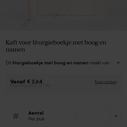
Kaft voor liturgieboekje met boog en
namen
Dit
liturgieboekje met boog en namen
maakt van
jullie ceremonie een stijlvol gebeuren! De binnenkant
van het ceremonieboekje kan je handig thuis opmaken
Vanaf
en afprinten maar het kaftje is alvast heel stijlvol.
€ 2,64
Toon prijzen
Prijs/stuk (incl. BTW)
De binnenblaadjes worden niet meegeleverd met het
kaftje en kan je dus zelf naar keuze toevoegen.
Aantal
Per stuk