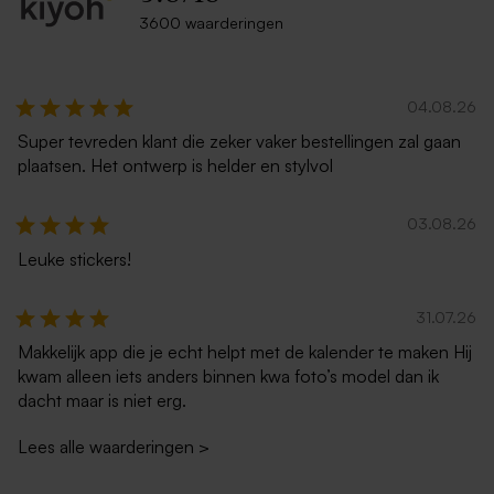
3600 waarderingen
Ecru zelfklevende envelop
Liggende envelop met
met rechte klep
puntklep ecru
Poster met eigen ontwerp
Stolpvormige wanddecoratie
met eigen ontwerp in plexi -
04.08.26
40 x 60 cm
Super tevreden klant die zeker vaker bestellingen zal gaan
plaatsen. Het ontwerp is helder en stylvol
03.08.26
Leuke stickers!
Donkerblauwe envelop met
Metallic gouden envelop met
31.07.26
puntklep
puntklep
Makkelijk app die je echt helpt met de kalender te maken Hij
Glazen apothekersfles met
Tegel eigen ontwerp
kwam alleen iets anders binnen kwa foto’s model dan ik
gepersonaliseerde sticker -
dacht maar is niet erg.
700 ml
Lees alle waarderingen
>