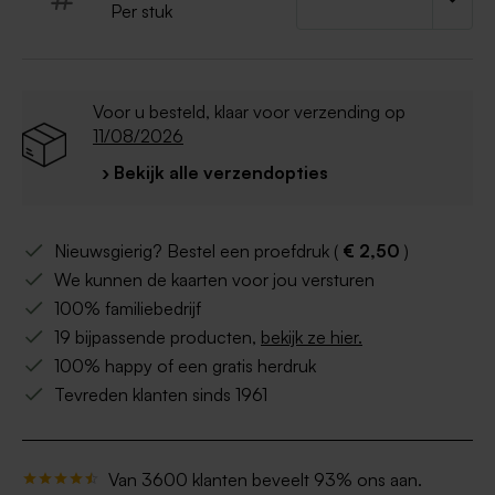
Enkele kaart
Per stuk
Staande kaart
Advies voor de
beste kwaliteit van de afdruk
van je eigen ontwerp
:
- Een eigen bestand opladen: PDF formaat
Voor u besteld, klaar voor verzending op
(CMYK - min. 300 dpi)
11/08/2026
- Een foto opladen: JPEG (CMYK - min. 300 dpi)
› Bekijk alle verzendopties
- Kies voor glanzend papier bij afdruk van een
foto
- Donkere kleuren krijgen een glanzende look op
Nieuwsgierig? Bestel een proefdruk (
€ 2,50
)
het dik papier.
We kunnen de kaarten voor jou versturen
100% familiebedrijf
19 bijpassende producten,
bekijk ze hier.
100% happy of een gratis herdruk
Tevreden klanten sinds 1961
Van 3600 klanten beveelt 93% ons aan.