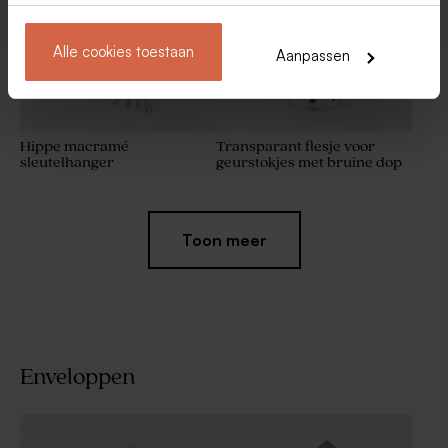
Alle cookies toestaan
Aanpassen
Hippe macramé
Transparant flesje voor
sleutelhanger
geurstokjes met bruine dop
Toon meer
Enveloppen
Nougat blokjes met vanille
Frosted glazen flesjes met
smaak 1kg (± 70 stuks)
houten dop