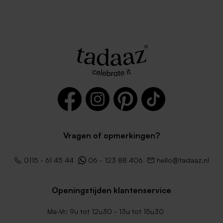
Lichtblauwe envelop met
Lila envelop
puntklep
Vragen of opmerkingen?
Rode envelop met puntklep
Witte zelfklevende envelop
0115 - 61 45 44
06 - 123 88 406
hello@tadaaz.nl
met rechte klep
Openingstijden klantenservice
Ma-Vr: 9u tot 12u30 - 13u tot 15u30